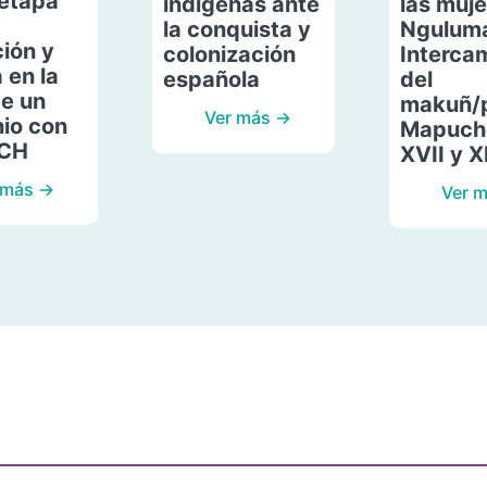
etapa
indígenas ante
las muje
la conquista y
Ngulum
ión y
colonización
Interca
 en la
española
del
de un
makuñ/
Ver más →
io con
Mapuche
ACH
XVII y X
 más →
Ver 