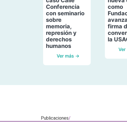
caso Calle
nueva 
Conferencia
como
con seminario
Fundac
sobre
avanza
memoria,
firma 
represión y
conven
derechos
la US
humanos
Ver
Ver más →
Publicaciones
/