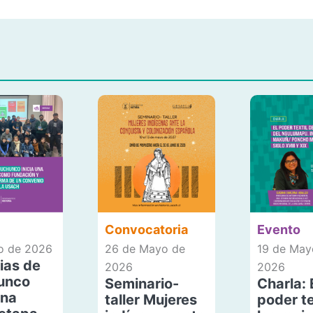
Convocatoria
Evento
io de 2026
26 de Mayo de
19 de May
ias de
2026
2026
unco
Seminario-
Charla: 
una
taller Mujeres
poder te