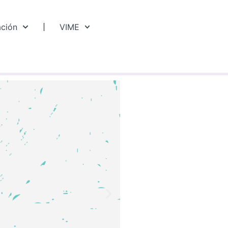
ación
VIME