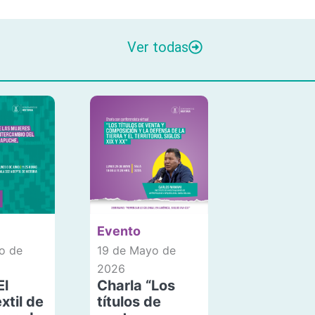
Ver todas
Evento
o de
19 de Mayo de
2026
El
Charla “Los
xtil de
títulos de