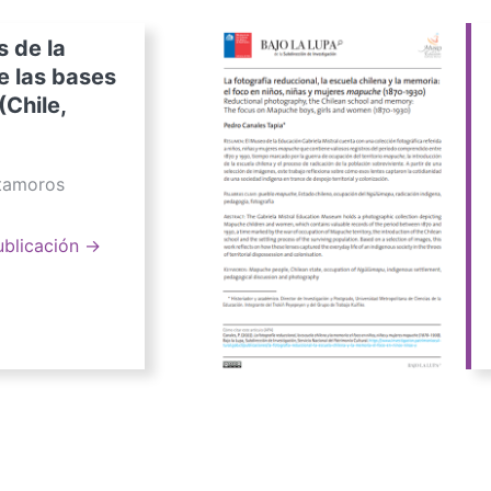
s de la
e las bases
(Chile,
atamoros
ublicación →