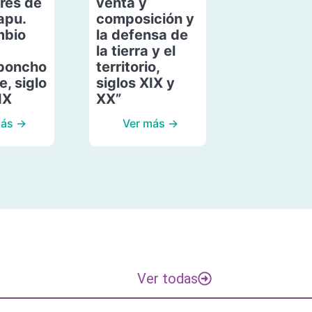
res de
venta y
apu.
composición y
mbio
la defensa de
la tierra y el
poncho
territorio,
, siglo
siglos XIX y
IX
XX”
más →
Ver más →
Ver todas