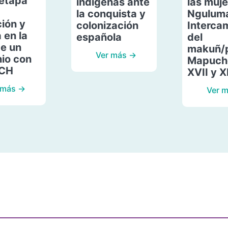
etapa
indígenas ante
las muje
la conquista y
Ngulum
ión y
colonización
Interca
 en la
española
del
de un
makuñ/
Ver más →
io con
Mapuche
ACH
XVII y X
 más →
Ver 