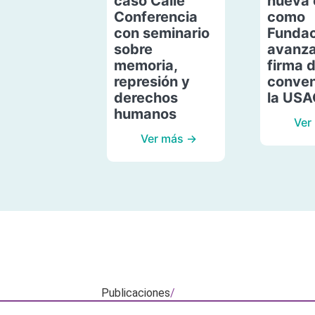
caso Calle
nueva 
Conferencia
como
con seminario
Fundac
sobre
avanza
memoria,
firma 
represión y
conven
derechos
la US
humanos
Ver
Ver más →
Publicaciones
/