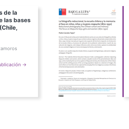
s de la
e las bases
(Chile,
atamoros
ublicación →