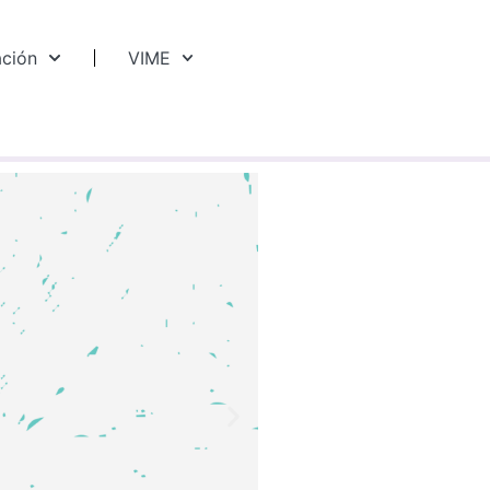
ación
VIME