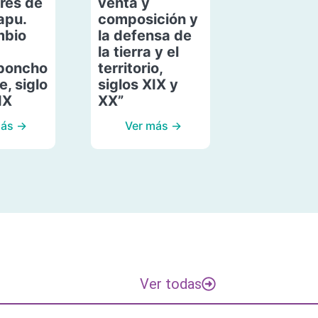
res de
venta y
apu.
composición y
mbio
la defensa de
la tierra y el
poncho
territorio,
, siglo
siglos XIX y
IX
XX”
más →
Ver más →
Ver todas