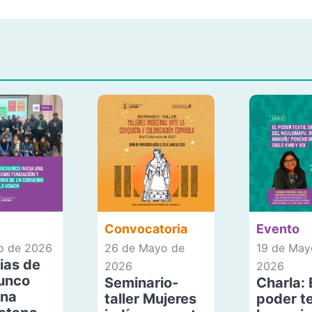
Convocatoria
Evento
io de 2026
26 de Mayo de
19 de May
ias de
2026
2026
unco
Seminario-
Charla: 
una
taller Mujeres
poder te