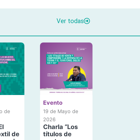
Ver todas
Evento
o de
19 de Mayo de
2026
El
Charla “Los
xtil de
títulos de