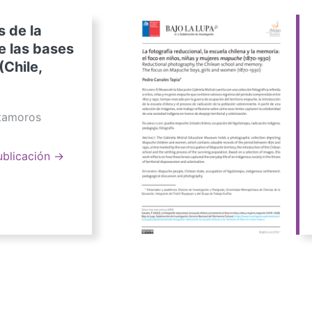
s de la
e las bases
(Chile,
atamoros
ublicación →