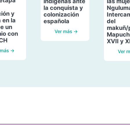
etapa
indígenas ante
las muje
la conquista y
Ngulum
ión y
colonización
Interca
 en la
española
del
de un
makuñ/
Ver más →
io con
Mapuche
ACH
XVII y X
 más →
Ver 