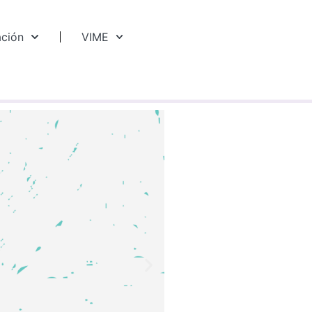
ación
VIME