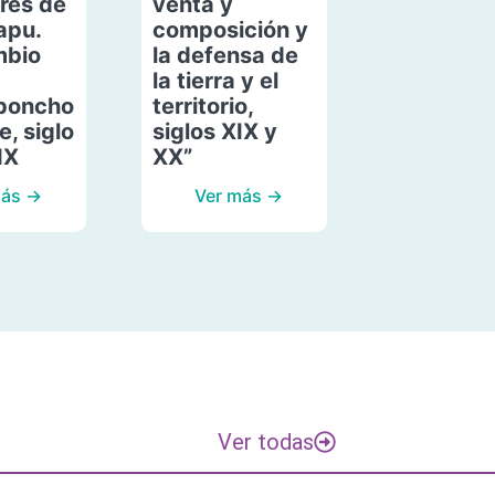
res de
venta y
apu.
composición y
mbio
la defensa de
la tierra y el
poncho
territorio,
, siglo
siglos XIX y
IX
XX”
más →
Ver más →
Ver todas