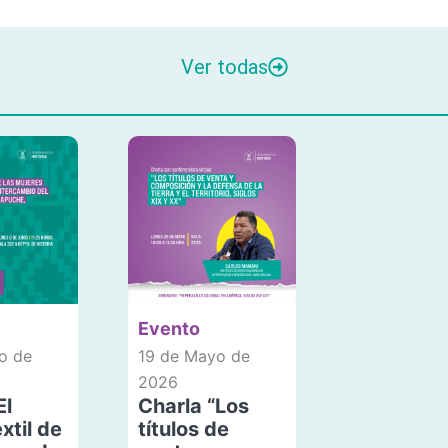
Ver todas
Evento
o de
19 de Mayo de
2026
El
Charla “Los
xtil de
títulos de