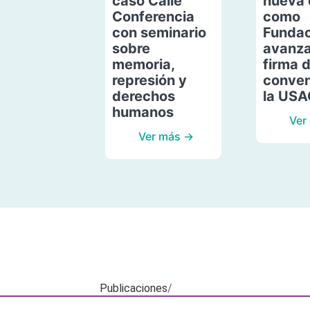
caso Calle
nueva 
Conferencia
como
con seminario
Fundac
sobre
avanza
memoria,
firma 
represión y
conven
derechos
la US
humanos
Ver
Ver más →
Publicaciones
/