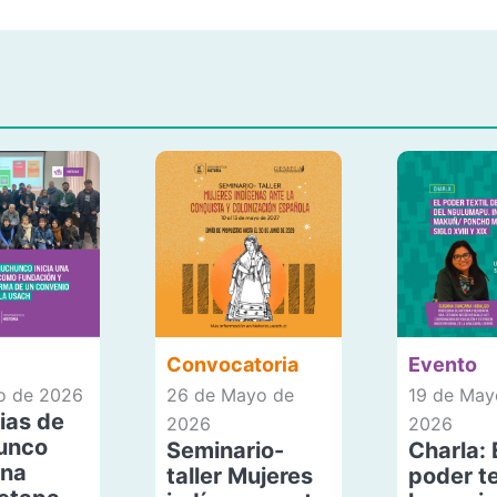
Convocatoria
Evento
io de 2026
26 de Mayo de
19 de May
ias de
2026
2026
unco
Seminario-
Charla: 
una
taller Mujeres
poder te