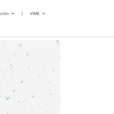
ación
VIME