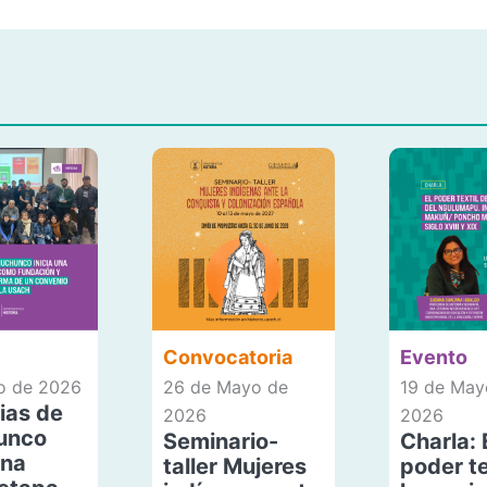
Convocatoria
Evento
io de 2026
26 de Mayo de
19 de May
ias de
2026
2026
unco
Seminario-
Charla: 
una
taller Mujeres
poder te