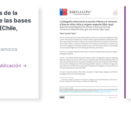
s de la
e las bases
(Chile,
atamoros
ublicación →