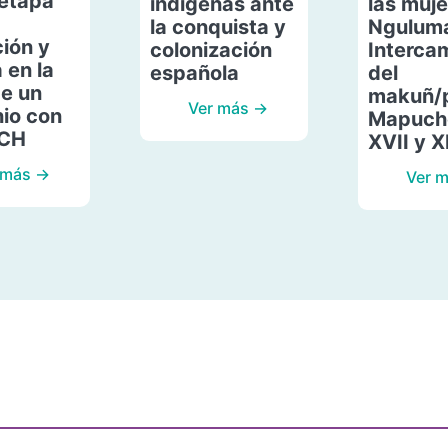
etapa
indígenas ante
las muje
la conquista y
Ngulum
ión y
colonización
Interca
 en la
española
del
de un
makuñ/
Ver más →
io con
Mapuche
ACH
XVII y X
 más →
Ver 