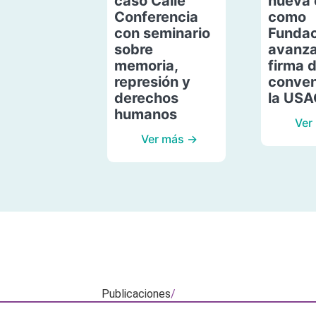
caso Calle
nueva 
Conferencia
como
con seminario
Fundac
sobre
avanza
memoria,
firma 
represión y
conven
derechos
la US
humanos
Ver
Ver más →
Publicaciones
/