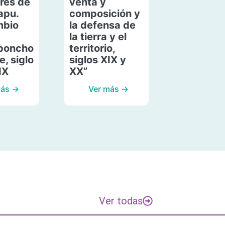
res de
venta y
apu.
composición y
mbio
la defensa de
la tierra y el
poncho
territorio,
, siglo
siglos XIX y
IX
XX”
más →
Ver más →
Ver todas