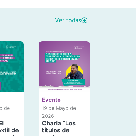
Ver todas
Evento
o de
19 de Mayo de
2026
El
Charla “Los
xtil de
títulos de