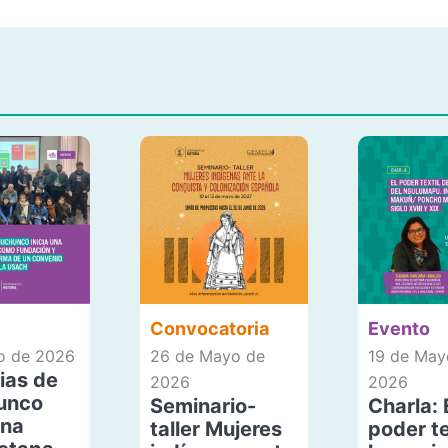
Convocatoria
Evento
io de 2026
26 de Mayo de
19 de May
ias de
2026
2026
unco
Seminario-
Charla: 
una
taller Mujeres
poder te