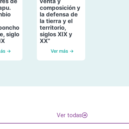
res de
venta y
apu.
composición y
mbio
la defensa de
la tierra y el
poncho
territorio,
, siglo
siglos XIX y
IX
XX”
más →
Ver más →
Ver todas