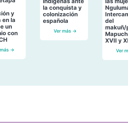
etapa
indígenas ante
las muje
la conquista y
Ngulum
ión y
colonización
Interca
 en la
española
del
de un
makuñ/
Ver más →
io con
Mapuche
ACH
XVII y X
 más →
Ver 