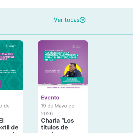
Ver todas
Evento
o de
19 de Mayo de
2026
El
Charla “Los
xtil de
títulos de