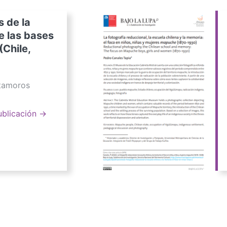
s de la
e las bases
(Chile,
atamoros
ublicación →