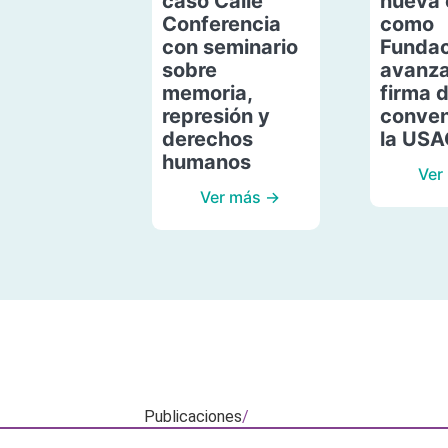
caso Calle
nueva 
Conferencia
como
con seminario
Fundac
sobre
avanza
memoria,
firma 
represión y
conven
derechos
la US
humanos
Ver
Ver más →
Publicaciones
/