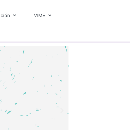
ación
VIME