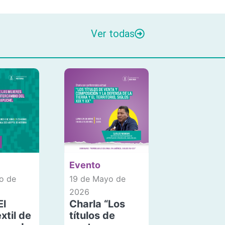
Ver todas
Evento
o de
19 de Mayo de
2026
El
Charla “Los
xtil de
títulos de