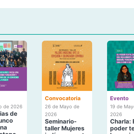
Convocatoria
Evento
io de 2026
26 de Mayo de
19 de May
ias de
2026
2026
unco
Seminario-
Charla: 
una
taller Mujeres
poder te