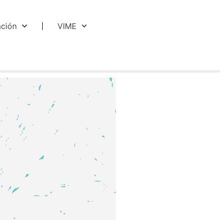
ación
VIME