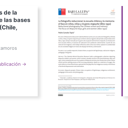
s de la
e las bases
(Chile,
atamoros
ublicación →