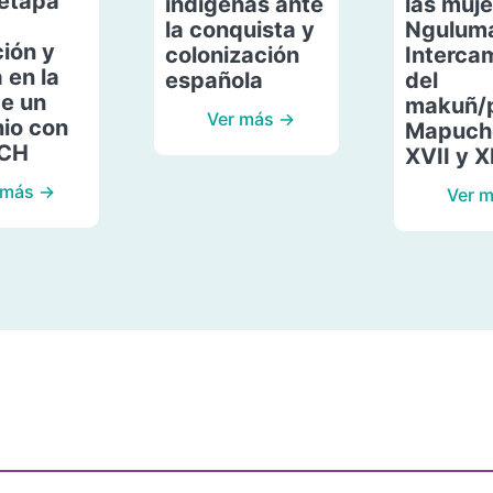
etapa
indígenas ante
las muje
la conquista y
Ngulum
ión y
colonización
Interca
 en la
española
del
de un
makuñ/
Ver más →
io con
Mapuche
ACH
XVII y X
 más →
Ver 