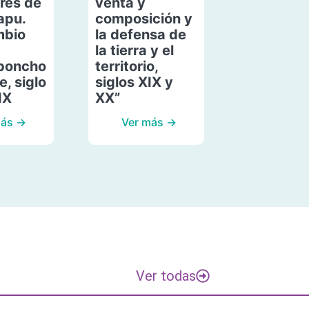
res de
venta y
apu.
composición y
mbio
la defensa de
la tierra y el
poncho
territorio,
, siglo
siglos XIX y
IX
XX”
más →
Ver más →
Ver todas