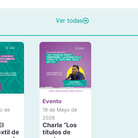
Ver todas
Evento
o de
19 de Mayo de
2026
El
Charla “Los
xtil de
títulos de