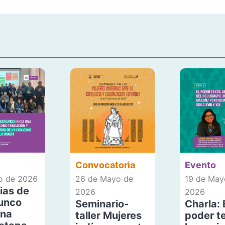
Convocatoria
Evento
io de 2026
26 de Mayo de
19 de May
ias de
2026
2026
unco
Seminario-
Charla: 
una
taller Mujeres
poder te