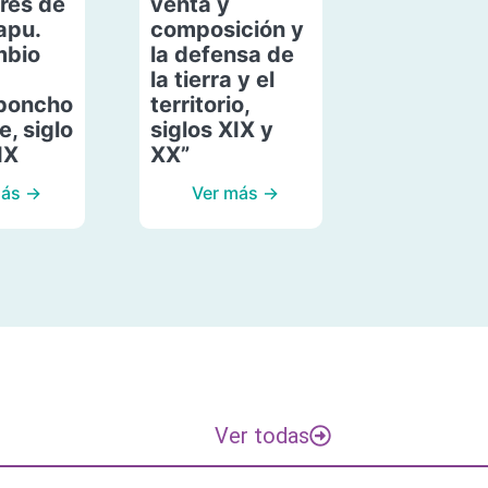
res de
venta y
apu.
composición y
mbio
la defensa de
la tierra y el
poncho
territorio,
, siglo
siglos XIX y
IX
XX”
más →
Ver más →
Ver todas