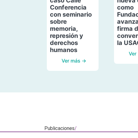
caso Calle
nueva 
Conferencia
como
con seminario
Fundac
sobre
avanza
memoria,
firma 
represión y
conven
derechos
la US
humanos
Ver
Ver más →
Publicaciones
/