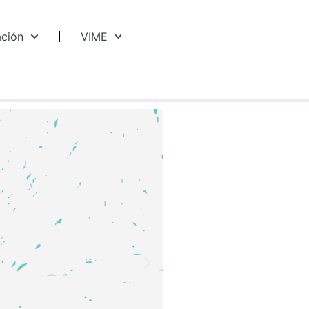
ación
VIME