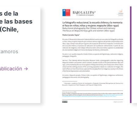
s de la
e las bases
(Chile,
atamoros
ublicación →