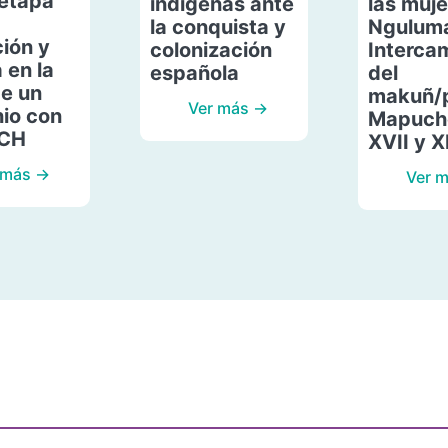
etapa
indígenas ante
las muje
la conquista y
Ngulum
ión y
colonización
Interca
 en la
española
del
de un
makuñ/
Ver más →
io con
Mapuche
ACH
XVII y X
 más →
Ver 