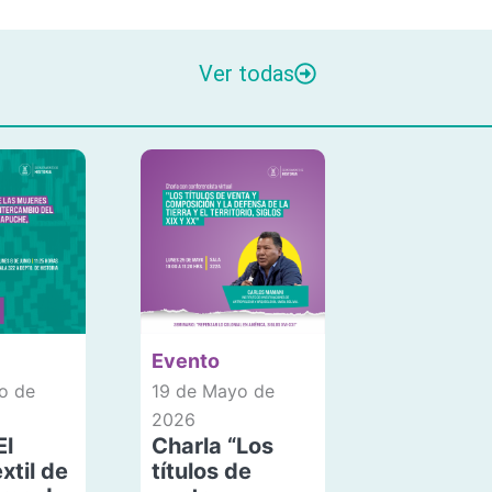
Ver todas
Evento
o de
19 de Mayo de
2026
El
Charla “Los
xtil de
títulos de