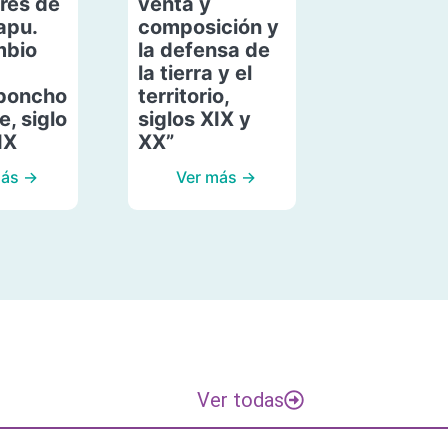
res de
venta y
apu.
composición y
mbio
la defensa de
la tierra y el
poncho
territorio,
, siglo
siglos XIX y
IX
XX”
más →
Ver más →
Ver todas