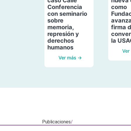
caso Calle
nueva 
Conferencia
como
con seminario
Fundac
sobre
avanza
memoria,
firma 
represión y
conven
derechos
la US
humanos
Ver
Ver más →
Publicaciones
/