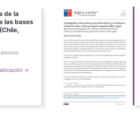
s de la
e las bases
(Chile,
atamoros
ublicación →