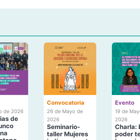
Convocatoria
Evento
io de 2026
26 de Mayo de
19 de May
ias de
2026
2026
unco
Seminario-
Charla: 
una
taller Mujeres
poder te