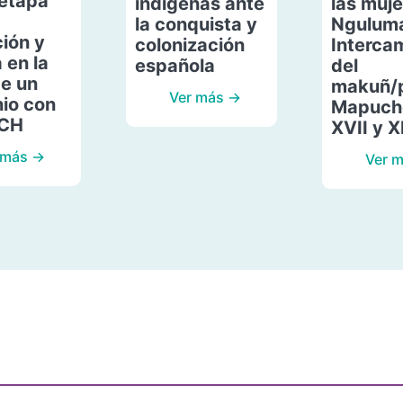
etapa
indígenas ante
las muje
la conquista y
Ngulum
ión y
colonización
Interca
 en la
española
del
de un
makuñ/
Ver más →
io con
Mapuche
ACH
XVII y X
 más →
Ver 