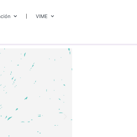
ación
VIME