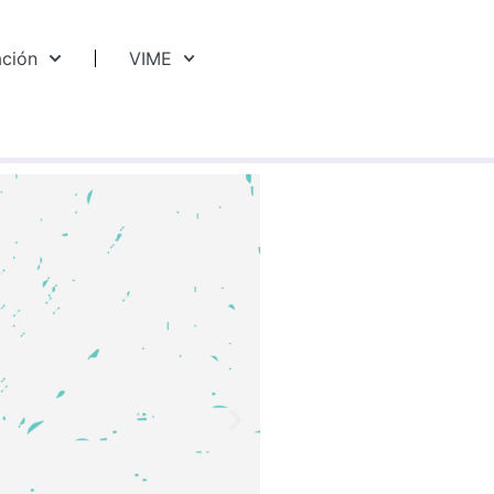
ación
VIME