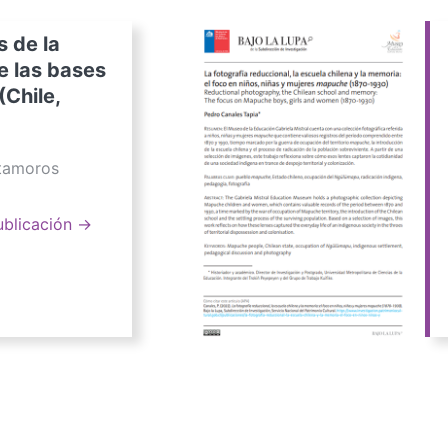
s de la
e las bases
(Chile,
atamoros
ublicación →