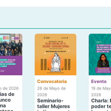
Convocatoria
Evento
io de 2026
26 de Mayo de
19 de May
ias de
2026
2026
unco
Seminario-
Charla: 
una
taller Mujeres
poder te