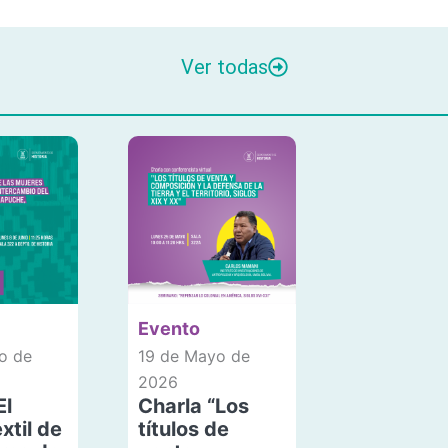
Ver todas
Evento
o de
19 de Mayo de
2026
El
Charla “Los
xtil de
títulos de