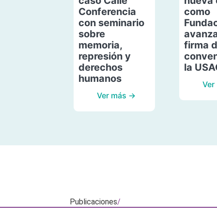
caso Calle
nueva 
Conferencia
como
con seminario
Fundac
sobre
avanza
memoria,
firma 
represión y
conven
derechos
la US
humanos
Ver
Ver más →
Publicaciones
/