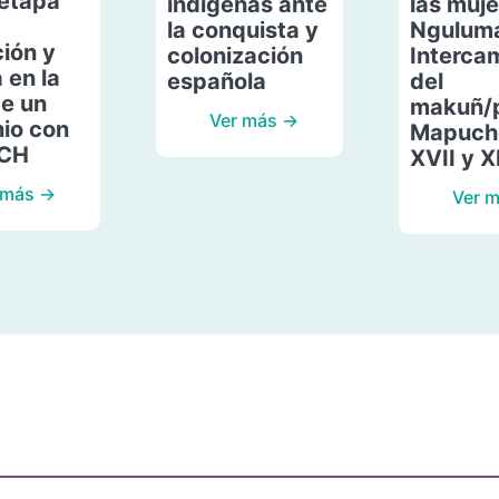
etapa
indígenas ante
las muje
la conquista y
Ngulum
ión y
colonización
Interca
 en la
española
del
de un
makuñ/
Ver más →
io con
Mapuche
ACH
XVII y X
 más →
Ver 