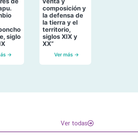
res de
venta y
apu.
composición y
mbio
la defensa de
la tierra y el
poncho
territorio,
, siglo
siglos XIX y
IX
XX”
más →
Ver más →
Ver todas