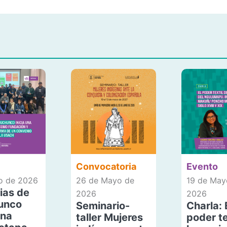
Convocatoria
Evento
io de 2026
26 de Mayo de
19 de May
ias de
2026
2026
unco
Seminario-
Charla: 
una
taller Mujeres
poder te