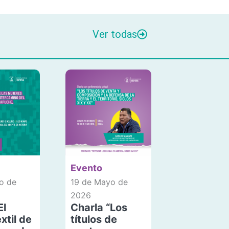
Ver todas
Evento
o de
19 de Mayo de
2026
El
Charla “Los
xtil de
títulos de