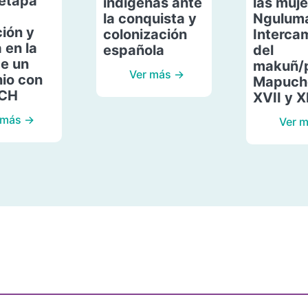
etapa
indígenas ante
las muje
la conquista y
Ngulum
ión y
colonización
Interca
 en la
española
del
de un
makuñ/
Ver más →
io con
Mapuche
ACH
XVII y X
 más →
Ver 