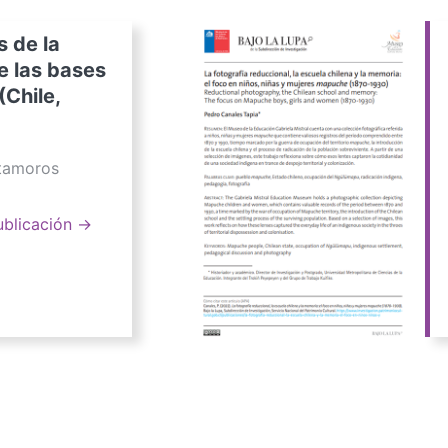
s de la
e las bases
(Chile,
atamoros
ublicación →