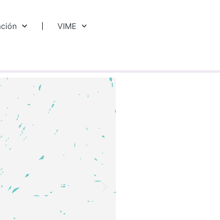
ación
VIME