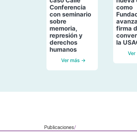
caso Calle
nueva 
Conferencia
como
con seminario
Fundac
sobre
avanza
memoria,
firma 
represión y
conven
derechos
la US
humanos
Ver
Ver más →
Publicaciones
/