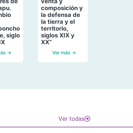
res de
venta y
apu.
composición y
mbio
la defensa de
la tierra y el
poncho
territorio,
, siglo
siglos XIX y
IX
XX”
más →
Ver más →
Ver todas