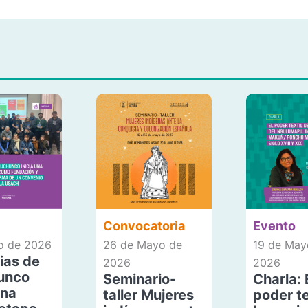
Convocatoria
Evento
io de 2026
26 de Mayo de
19 de May
ias de
2026
2026
unco
Seminario-
Charla: 
una
taller Mujeres
poder te