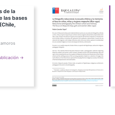
s de la
e las bases
(Chile,
atamoros
ublicación →