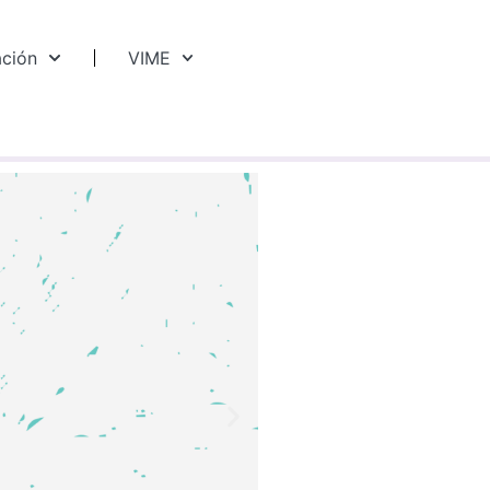
ación
VIME