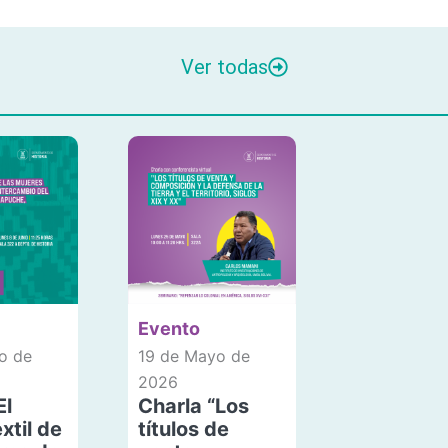
Ver todas
Evento
o de
19 de Mayo de
2026
El
Charla “Los
xtil de
títulos de