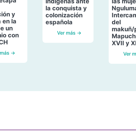
etapa
indígenas ante
las muje
la conquista y
Ngulum
ión y
colonización
Interca
 en la
española
del
de un
makuñ/
Ver más →
io con
Mapuche
ACH
XVII y X
 más →
Ver 