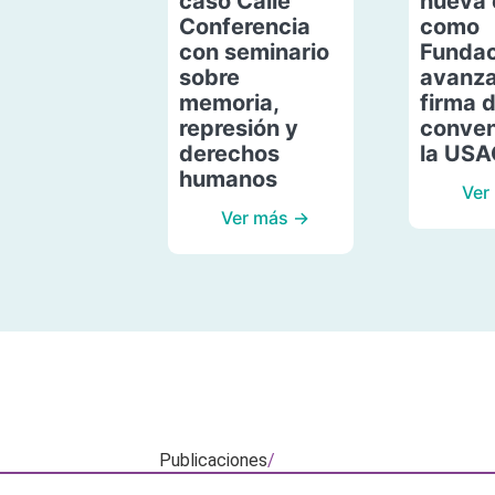
caso Calle
nueva 
Conferencia
como
con seminario
Fundac
sobre
avanza
memoria,
firma 
represión y
conven
derechos
la US
humanos
Ver
Ver más →
Publicaciones
/