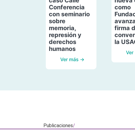
caso Calle
nueva 
Conferencia
como
con seminario
Fundac
sobre
avanza
memoria,
firma 
represión y
conven
derechos
la US
humanos
Ver
Ver más →
Publicaciones
/