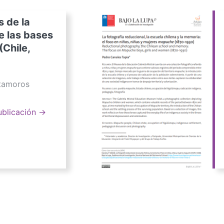
s de la
e las bases
(Chile,
atamoros
ublicación →