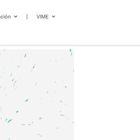
ación
VIME