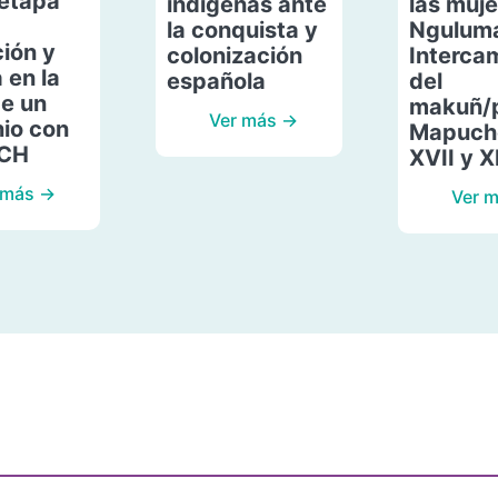
etapa
indígenas ante
las muje
la conquista y
Ngulum
ión y
colonización
Interca
 en la
española
del
de un
makuñ/
Ver más →
io con
Mapuche
ACH
XVII y X
 más →
Ver 