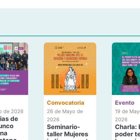
Convocatoria
Evento
io de 2026
26 de Mayo de
19 de May
ias de
2026
2026
unco
Seminario-
Charla: 
una
taller Mujeres
poder te