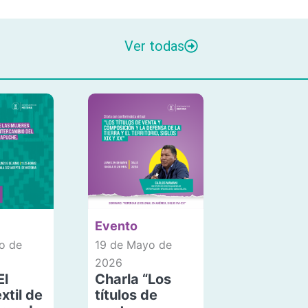
Ver todas
Evento
o de
19 de Mayo de
2026
El
Charla “Los
xtil de
títulos de