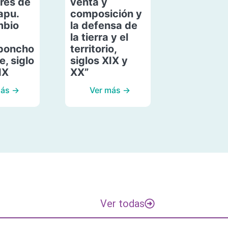
res de
venta y
apu.
composición y
mbio
la defensa de
la tierra y el
poncho
territorio,
, siglo
siglos XIX y
IX
XX”
más →
Ver más →
Ver todas