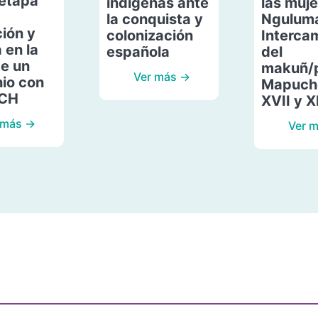
etapa
indígenas ante
las muje
la conquista y
Ngulum
ión y
colonización
Interca
 en la
española
del
de un
makuñ/
Ver más →
io con
Mapuche
ACH
XVII y X
 más →
Ver 