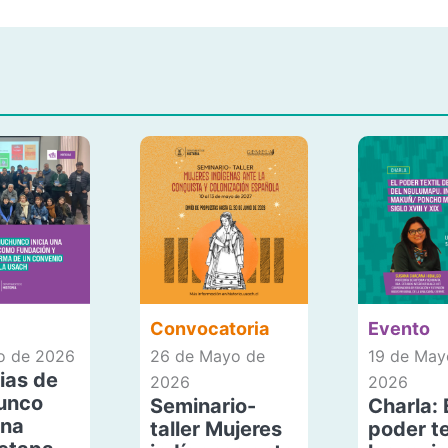
Convocatoria
Evento
io de 2026
26 de Mayo de
19 de May
ias de
2026
2026
unco
Seminario-
Charla: 
una
taller Mujeres
poder te