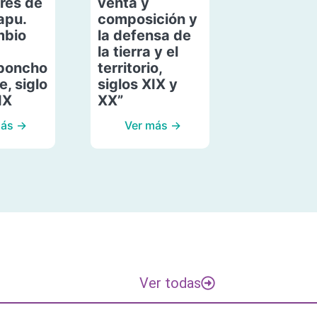
res de
venta y
apu.
composición y
mbio
la defensa de
la tierra y el
poncho
territorio,
, siglo
siglos XIX y
IX
XX”
más →
Ver más →
Ver todas