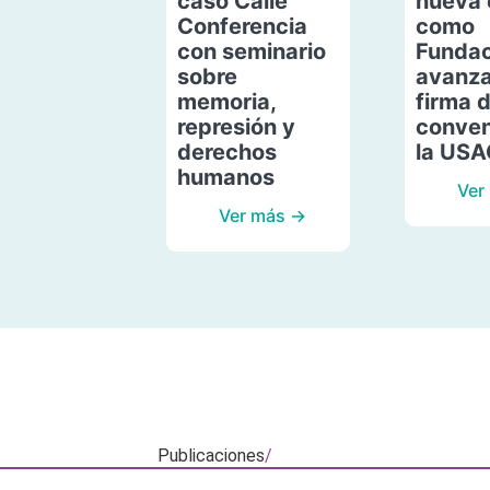
caso Calle
nueva 
Conferencia
como
con seminario
Fundac
sobre
avanza
memoria,
firma 
represión y
conven
derechos
la US
humanos
Ver
Ver más →
Publicaciones
/