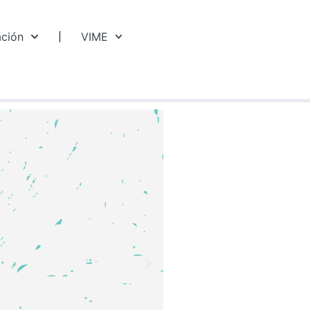
ación
VIME