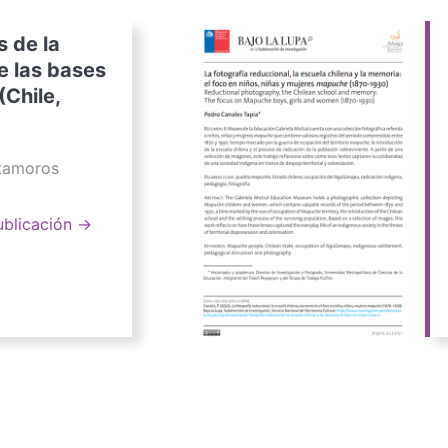
s de la
e las bases
(Chile,
atamoros
ublicación →