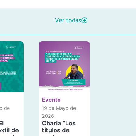
Ver todas
Evento
o de
19 de Mayo de
2026
El
Charla “Los
xtil de
títulos de