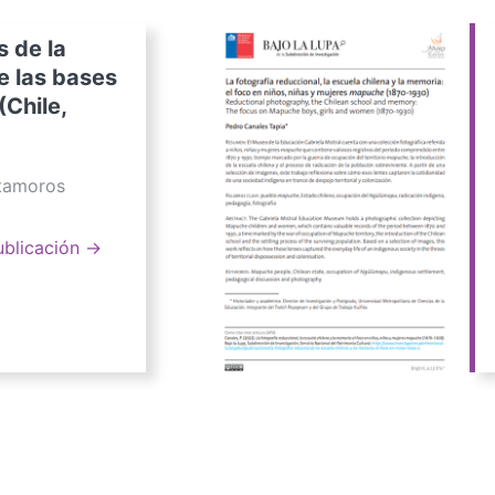
s de la
e las bases
(Chile,
atamoros
ublicación →