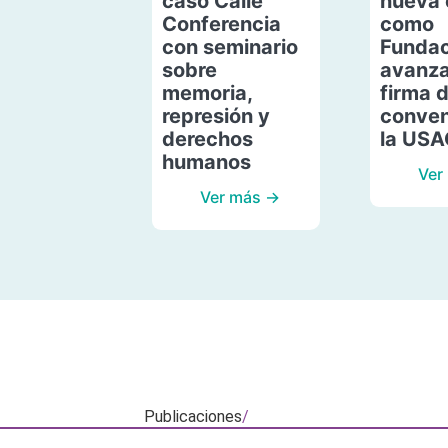
caso Calle
nueva 
Conferencia
como
con seminario
Fundac
sobre
avanza
memoria,
firma 
represión y
conven
derechos
la US
humanos
Ver
Ver más →
Publicaciones
/