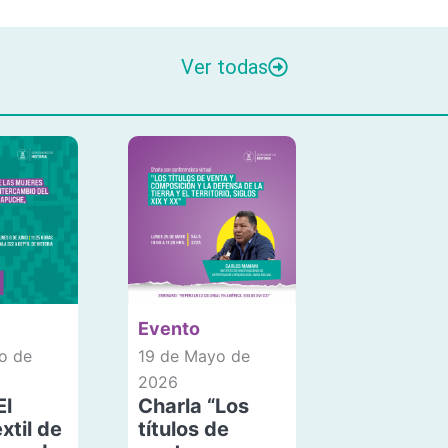
Ver todas
Evento
o de
19 de Mayo de
2026
El
Charla “Los
xtil de
títulos de