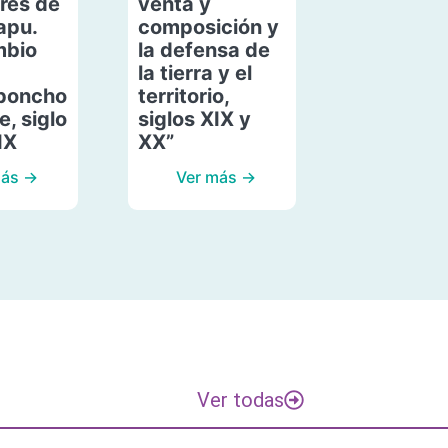
res de
venta y
apu.
composición y
mbio
la defensa de
la tierra y el
poncho
territorio,
, siglo
siglos XIX y
IX
XX”
más →
Ver más →
Ver todas