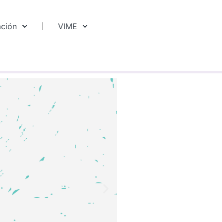
ación
VIME