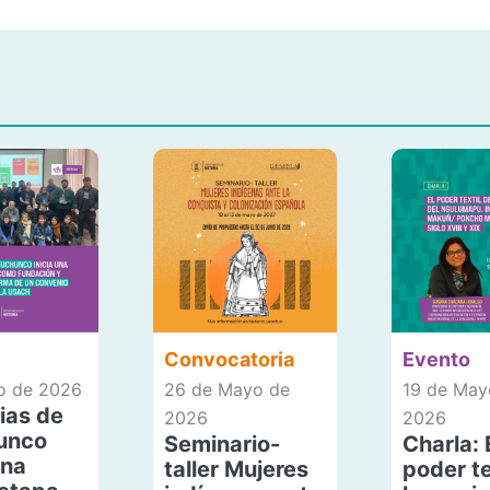
Convocatoria
Evento
io de 2026
26 de Mayo de
19 de May
ias de
2026
2026
unco
Seminario-
Charla: 
una
taller Mujeres
poder te