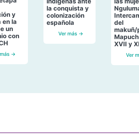
etapa
indígenas ante
las muje
la conquista y
Ngulum
ión y
colonización
Interca
 en la
española
del
de un
makuñ/
Ver más →
io con
Mapuche
ACH
XVII y X
 más →
Ver 