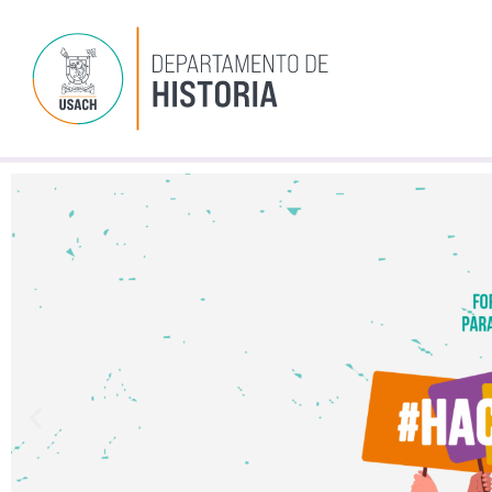
Ir
al
contenido