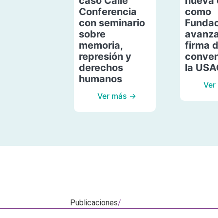
caso Calle
nueva 
Conferencia
como
con seminario
Fundac
sobre
avanza
memoria,
firma 
represión y
conven
derechos
la US
humanos
Ver
Ver más →
Publicaciones
/