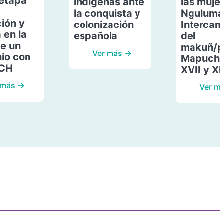
etapa
indígenas ante
las muje
la conquista y
Ngulum
ión y
colonización
Interca
 en la
española
del
de un
makuñ/
Ver más →
io con
Mapuche
ACH
XVII y X
 más →
Ver 