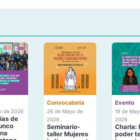
Convocatoria
Evento
io de 2026
26 de Mayo de
19 de May
ias de
2026
2026
unco
Seminario-
Charla: 
una
taller Mujeres
poder te