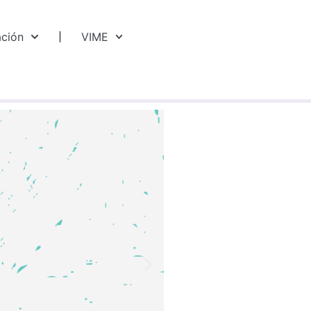
ación
VIME