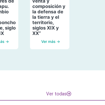
res de
venta y
apu.
composición y
mbio
la defensa de
la tierra y el
poncho
territorio,
, siglo
siglos XIX y
IX
XX”
más →
Ver más →
Ver todas