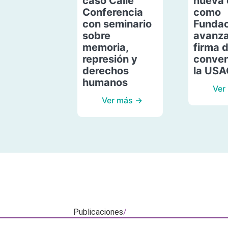
caso Calle
nueva 
Conferencia
como
con seminario
Fundac
sobre
avanza
memoria,
firma 
represión y
conven
derechos
la US
humanos
Ver
Ver más →
Publicaciones
/