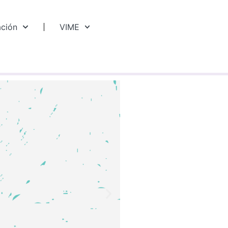
ación
VIME