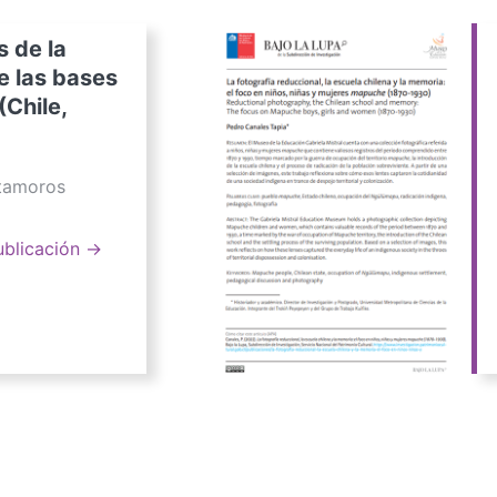
s de la
e las bases
(Chile,
atamoros
ublicación →