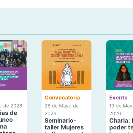
Convocatoria
Evento
io de 2026
26 de Mayo de
19 de May
ias de
2026
2026
unco
Seminario-
Charla: 
una
taller Mujeres
poder te