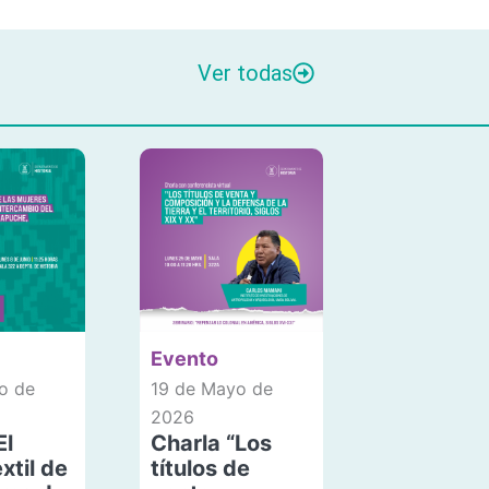
Ver todas
Evento
o de
19 de Mayo de
2026
El
Charla “Los
xtil de
títulos de