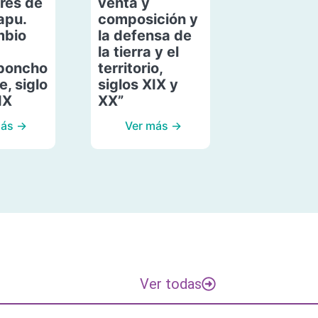
res de
venta y
apu.
composición y
mbio
la defensa de
la tierra y el
poncho
territorio,
, siglo
siglos XIX y
IX
XX”
más →
Ver más →
Ver todas