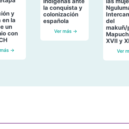
etapa
indígenas ante
las muje
la conquista y
Ngulum
ión y
colonización
Interca
 en la
española
del
de un
makuñ/
Ver más →
io con
Mapuche
ACH
XVII y X
 más →
Ver 