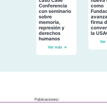
caso Calle
nueva 
Conferencia
como
con seminario
Fundac
sobre
avanza
memoria,
firma 
represión y
conven
derechos
la US
humanos
Ver
Ver más →
Publicaciones
/