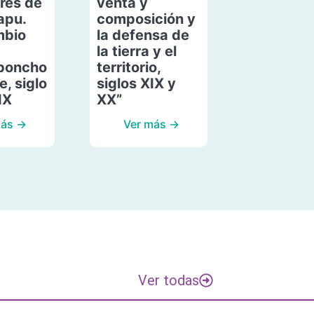
res de
venta y
apu.
composición y
mbio
la defensa de
la tierra y el
poncho
territorio,
, siglo
siglos XIX y
IX
XX”
más →
Ver más →
Ver todas