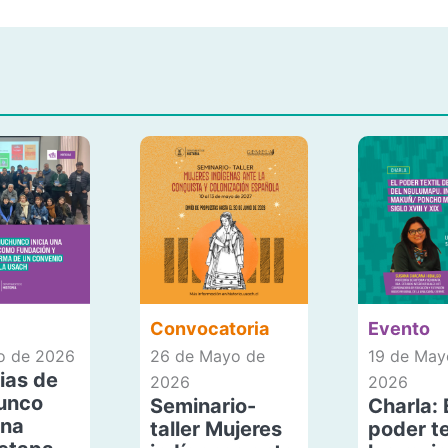
Convocatoria
Evento
io de 2026
26 de Mayo de
19 de May
ias de
2026
2026
unco
Seminario-
Charla: 
una
taller Mujeres
poder te