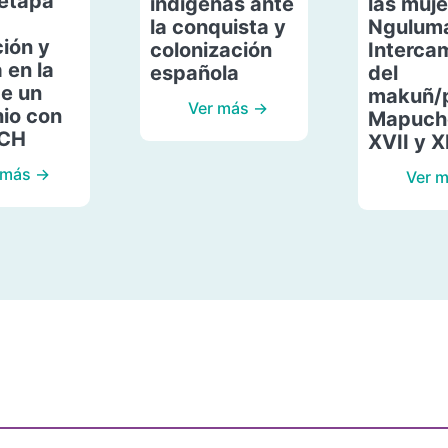
etapa
indígenas ante
las muje
la conquista y
Ngulum
ión y
colonización
Interca
 en la
española
del
de un
makuñ/
Ver más →
io con
Mapuche
ACH
XVII y X
 más →
Ver 