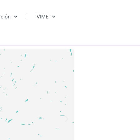
ación
VIME