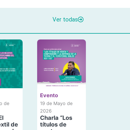
Ver todas
Evento
o de
19 de Mayo de
2026
El
Charla “Los
xtil de
títulos de