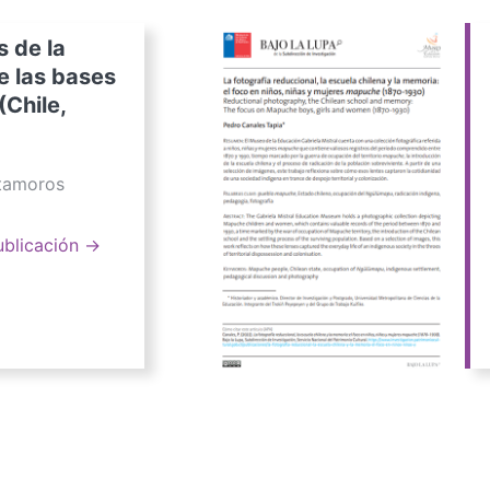
s de la
e las bases
(Chile,
atamoros
ublicación →