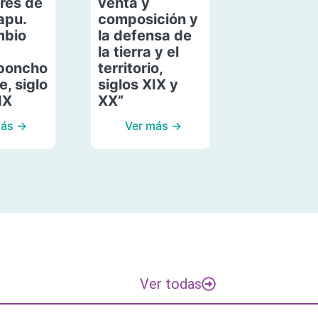
res de
venta y
apu.
composición y
mbio
la defensa de
la tierra y el
poncho
territorio,
, siglo
siglos XIX y
IX
XX”
más →
Ver más →
Ver todas