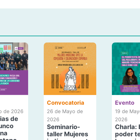
Convocatoria
Evento
io de 2026
26 de Mayo de
19 de May
ias de
2026
2026
unco
Seminario-
Charla: 
una
taller Mujeres
poder te