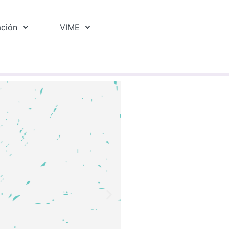
ación
VIME