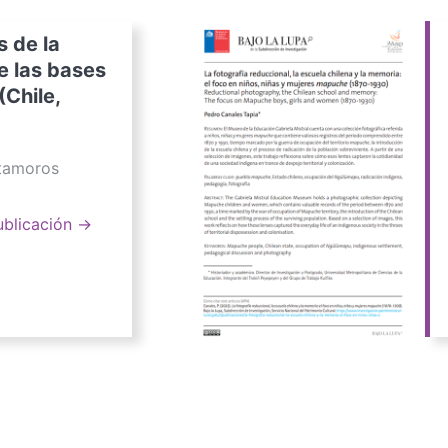
s de la
e las bases
(Chile,
atamoros
ublicación →