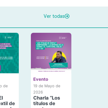
Ver todas
Evento
o de
19 de Mayo de
2026
El
Charla “Los
xtil de
títulos de