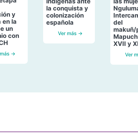
etapa
indígenas ante
las muje
la conquista y
Ngulum
ión y
colonización
Interca
 en la
española
del
de un
makuñ/
Ver más →
io con
Mapuche
ACH
XVII y X
 más →
Ver 