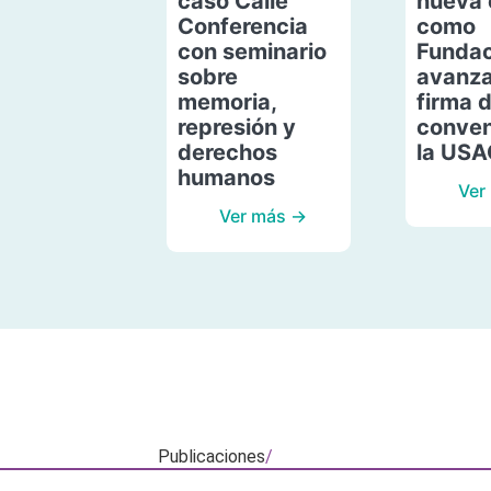
caso Calle
nueva 
Conferencia
como
con seminario
Fundac
sobre
avanza
memoria,
firma 
represión y
conven
derechos
la US
humanos
Ver
Ver más →
Publicaciones
/