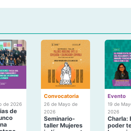
Convocatoria
Evento
io de 2026
26 de Mayo de
19 de May
ias de
2026
2026
unco
Seminario-
Charla: 
una
taller Mujeres
poder te