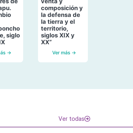
res de
venta y
apu.
composición y
mbio
la defensa de
la tierra y el
poncho
territorio,
, siglo
siglos XIX y
IX
XX”
más →
Ver más →
Ver todas