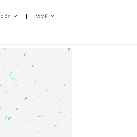
ación
VIME