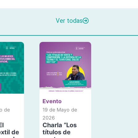
Ver todas
Evento
o de
19 de Mayo de
2026
El
Charla “Los
xtil de
títulos de