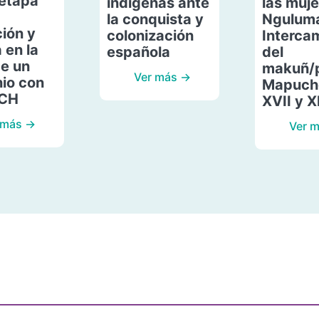
etapa
indígenas ante
las muje
la conquista y
Ngulum
ión y
colonización
Interca
 en la
española
del
de un
makuñ/
Ver más →
io con
Mapuche
ACH
XVII y X
 más →
Ver 