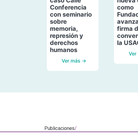
caso Calle
nueva 
Conferencia
como
con seminario
Fundac
sobre
avanza
memoria,
firma 
represión y
conven
derechos
la US
humanos
Ver
Ver más →
Publicaciones
/