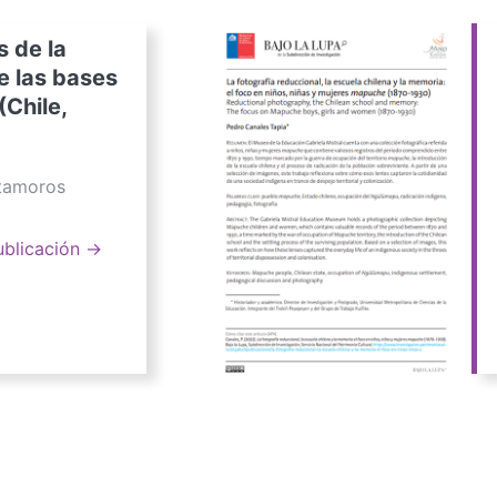
s de la
e las bases
(Chile,
atamoros
ublicación →