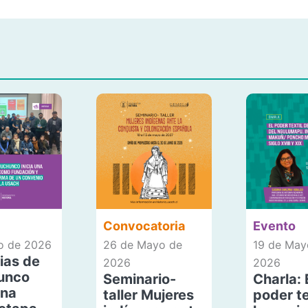
Convocatoria
Evento
io de 2026
26 de Mayo de
19 de May
ias de
2026
2026
unco
Seminario-
Charla: 
una
taller Mujeres
poder te