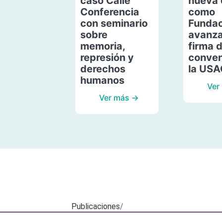
caso Calle
nueva 
Conferencia
como
con seminario
Fundac
sobre
avanza
memoria,
firma 
represión y
conven
derechos
la US
humanos
Ver
Ver más →
Publicaciones
/