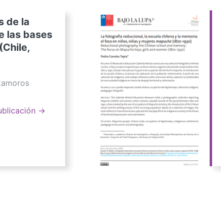
s de la
e las bases
(Chile,
atamoros
ublicación →