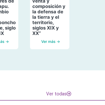
res de
venta y
apu.
composición y
mbio
la defensa de
la tierra y el
poncho
territorio,
, siglo
siglos XIX y
IX
XX”
más →
Ver más →
Ver todas