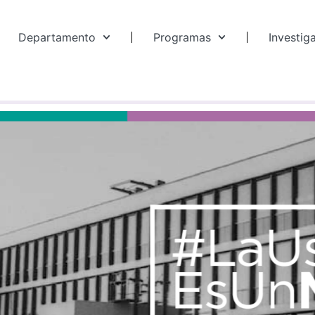
Departamento
Programas
Investig