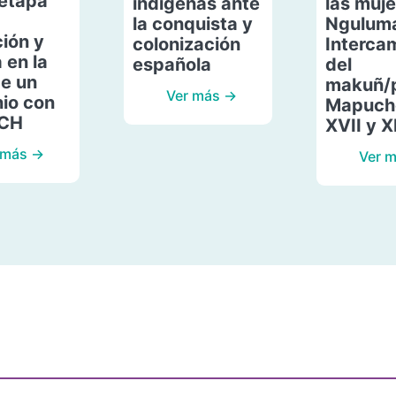
etapa
indígenas ante
las muje
la conquista y
Ngulum
ión y
colonización
Interca
 en la
española
del
de un
makuñ/
Ver más →
io con
Mapuche
ACH
XVII y X
 más →
Ver 