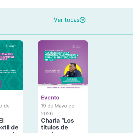
Ver todas
Evento
o de
19 de Mayo de
2026
El
Charla “Los
xtil de
títulos de