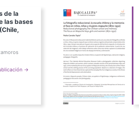
s de la
e las bases
(Chile,
atamoros
ublicación →