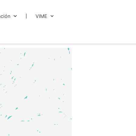
ación
VIME