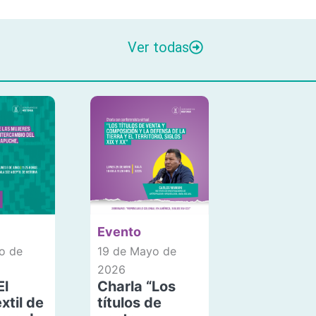
Ver todas
Evento
o de
19 de Mayo de
2026
El
Charla “Los
xtil de
títulos de