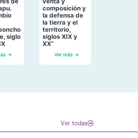
res de
venta y
apu.
composición y
mbio
la defensa de
la tierra y el
poncho
territorio,
, siglo
siglos XIX y
IX
XX”
más →
Ver más →
Ver todas