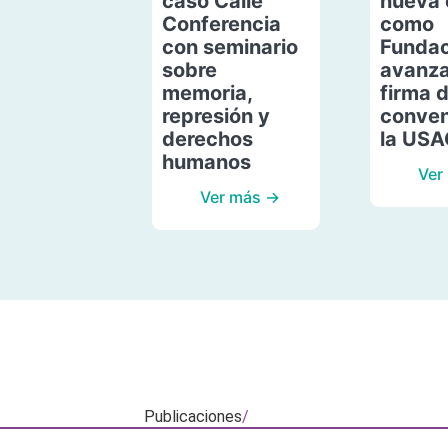
caso Calle
nueva 
Conferencia
como
con seminario
Fundac
sobre
avanza
memoria,
firma 
represión y
conven
derechos
la US
humanos
Ver
Ver más →
Publicaciones
/