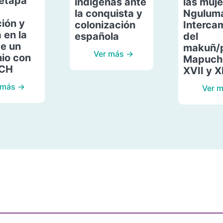
etapa
indígenas ante
las muje
la conquista y
Ngulum
ión y
colonización
Interca
 en la
española
del
de un
makuñ/
Ver más →
io con
Mapuche
ACH
XVII y X
 más →
Ver 