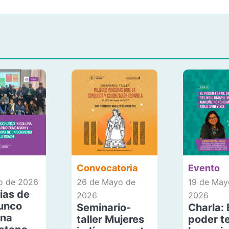
Convocatoria
Evento
io de 2026
26 de Mayo de
19 de May
ias de
2026
2026
unco
Seminario-
Charla: 
una
taller Mujeres
poder te