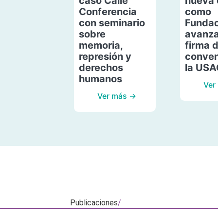
caso Calle
nueva 
Conferencia
como
con seminario
Fundac
sobre
avanza
memoria,
firma 
represión y
conven
derechos
la US
humanos
Ver
Ver más →
Publicaciones
/