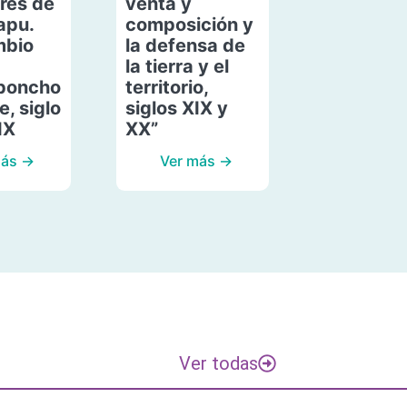
res de
venta y
apu.
composición y
mbio
la defensa de
la tierra y el
poncho
territorio,
, siglo
siglos XIX y
IX
XX”
más →
Ver más →
Ver todas