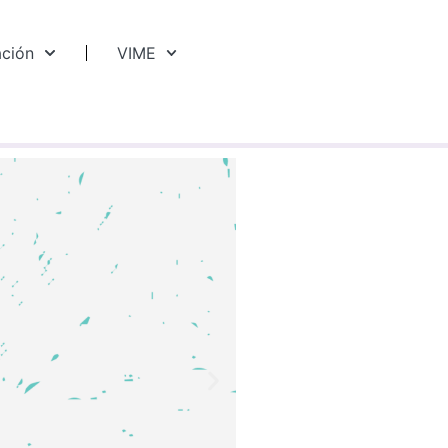
ación
VIME