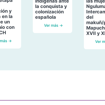
etapa
indígenas ante
las muje
la conquista y
Ngulum
ión y
colonización
Interca
 en la
española
del
de un
makuñ/
Ver más →
io con
Mapuche
ACH
XVII y X
 más →
Ver 