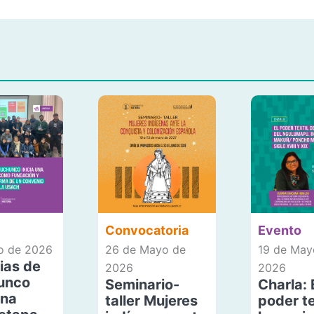
Convocatoria
Evento
io de 2026
26 de Mayo de
19 de May
ias de
2026
2026
unco
Seminario-
Charla: 
una
taller Mujeres
poder te