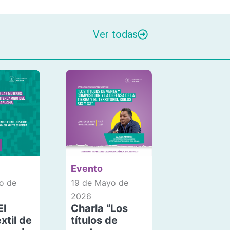
Ver todas
Evento
o de
19 de Mayo de
2026
El
Charla “Los
xtil de
títulos de