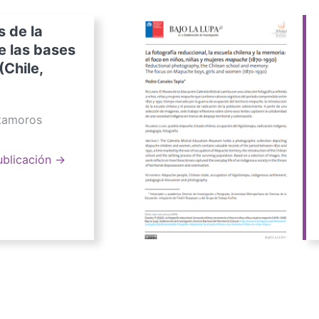
s de la
e las bases
(Chile,
atamoros
ublicación →