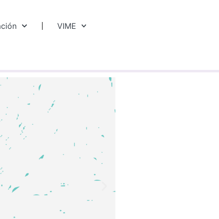
ación
VIME