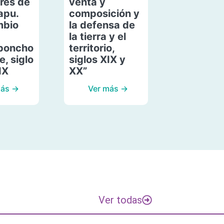
res de
venta y
apu.
composición y
mbio
la defensa de
la tierra y el
poncho
territorio,
, siglo
siglos XIX y
IX
XX”
más →
Ver más →
Ver todas