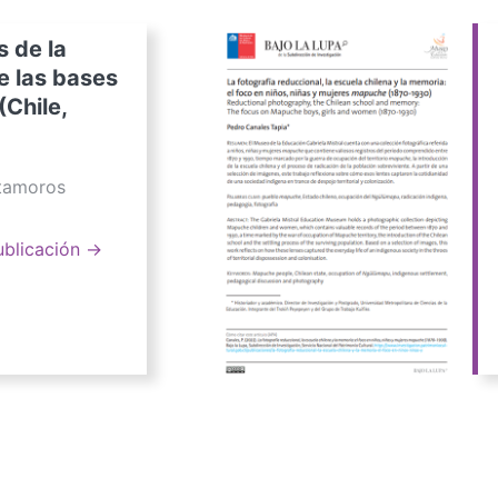
s de la
e las bases
(Chile,
atamoros
ublicación →