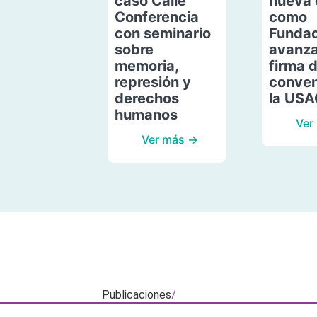
caso Calle
nueva 
Conferencia
como
con seminario
Fundac
sobre
avanza
memoria,
firma 
represión y
conven
derechos
la US
humanos
Ver
Ver más →
Publicaciones
/