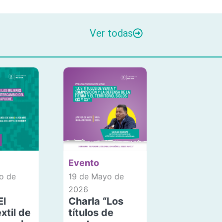
Ver todas
Evento
o de
19 de Mayo de
2026
El
Charla “Los
xtil de
títulos de