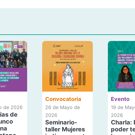
Convocatoria
Evento
io de 2026
26 de Mayo de
19 de May
ias de
2026
2026
unco
Seminario-
Charla: 
una
taller Mujeres
poder te