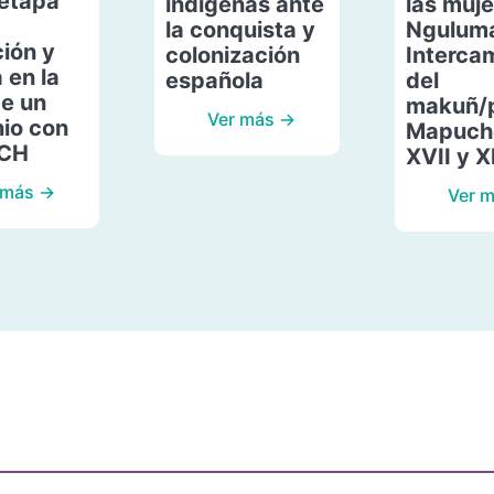
etapa
indígenas ante
las muje
la conquista y
Ngulum
ión y
colonización
Interca
 en la
española
del
de un
makuñ/
Ver más →
io con
Mapuche
ACH
XVII y X
 más →
Ver 