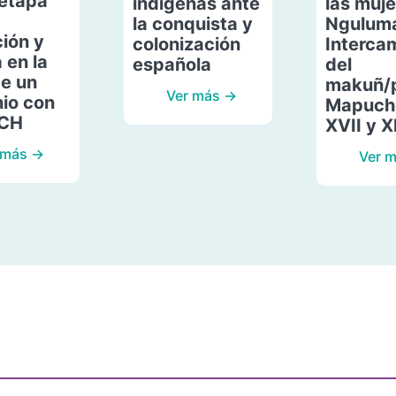
etapa
indígenas ante
las muje
la conquista y
Ngulum
ión y
colonización
Interca
 en la
española
del
de un
makuñ/
Ver más →
io con
Mapuche
ACH
XVII y X
 más →
Ver 