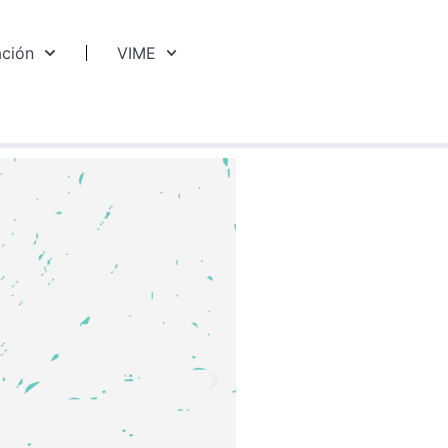
ación
VIME