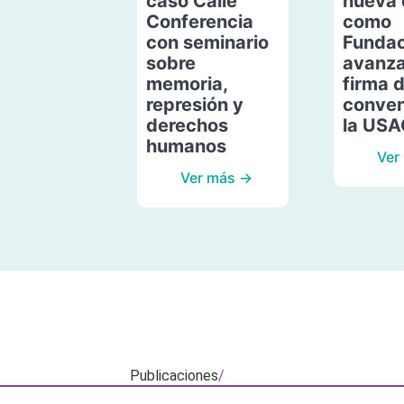
caso Calle
nueva 
Conferencia
como
con seminario
Fundac
sobre
avanza
memoria,
firma 
represión y
conven
derechos
la US
humanos
Ver
Ver más →
Publicaciones
/