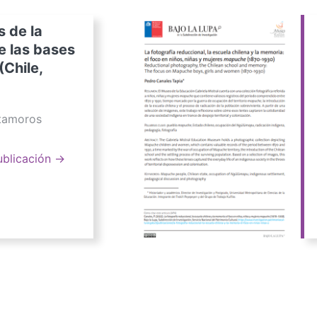
s de la
e las bases
(Chile,
atamoros
ublicación →