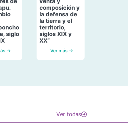
res de
venta y
apu.
composición y
mbio
la defensa de
la tierra y el
poncho
territorio,
, siglo
siglos XIX y
IX
XX”
más →
Ver más →
Ver todas