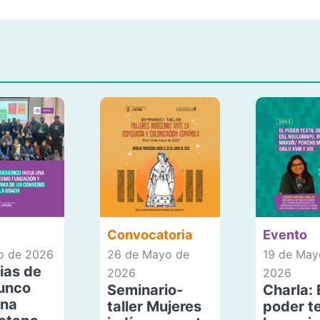
Convocatoria
Evento
io de 2026
26 de Mayo de
19 de May
ias de
2026
2026
unco
Seminario-
Charla: 
una
taller Mujeres
poder te