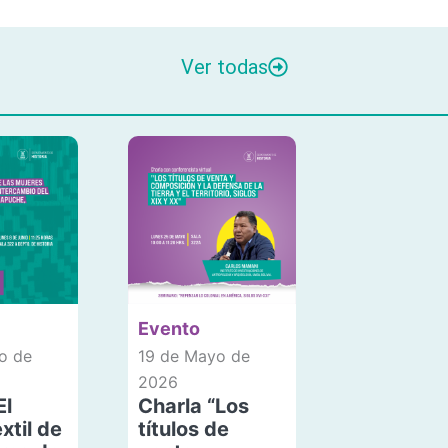
Ver todas
Evento
o de
19 de Mayo de
2026
El
Charla “Los
xtil de
títulos de