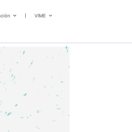
ación
VIME