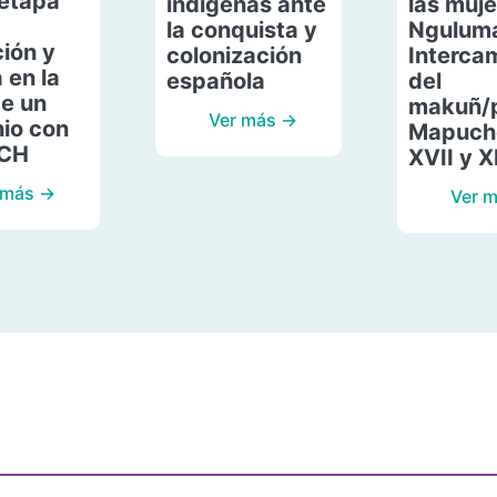
etapa
indígenas ante
las muje
la conquista y
Ngulum
ión y
colonización
Interca
 en la
española
del
de un
makuñ/
Ver más →
io con
Mapuche
ACH
XVII y X
 más →
Ver 