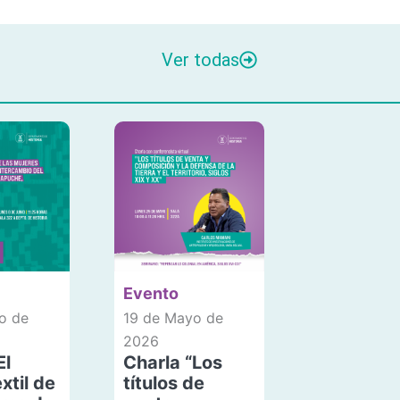
Ver todas
Evento
o de
19 de Mayo de
2026
El
Charla “Los
xtil de
títulos de