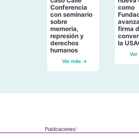
caso Calle
nueva 
Conferencia
como
con seminario
Fundac
sobre
avanza
memoria,
firma 
represión y
conven
derechos
la US
humanos
Ver
Ver más →
Publicaciones
/