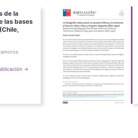
s de la
e las bases
(Chile,
atamoros
ublicación →