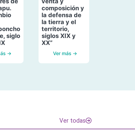
res de
venta y
apu.
composición y
mbio
la defensa de
la tierra y el
poncho
territorio,
, siglo
siglos XIX y
IX
XX”
más →
Ver más →
Ver todas