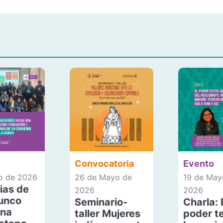
Convocatoria
Evento
io de 2026
26 de Mayo de
19 de May
ias de
2026
2026
unco
Seminario-
Charla: 
una
taller Mujeres
poder te