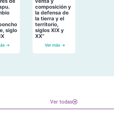
res de
venta y
apu.
composición y
mbio
la defensa de
la tierra y el
poncho
territorio,
, siglo
siglos XIX y
IX
XX”
más →
Ver más →
Ver todas