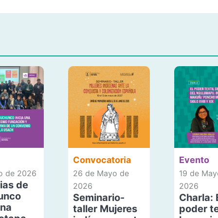
Convocatoria
Evento
io de 2026
26 de Mayo de
19 de May
ias de
2026
2026
unco
Seminario-
Charla: 
una
taller Mujeres
poder te