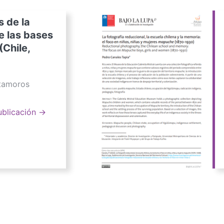
s de la
e las bases
(Chile,
atamoros
ublicación →