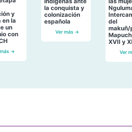
etapa
indígenas ante
las muje
la conquista y
Ngulum
ión y
colonización
Interca
 en la
española
del
de un
makuñ/
Ver más →
io con
Mapuche
ACH
XVII y X
 más →
Ver 