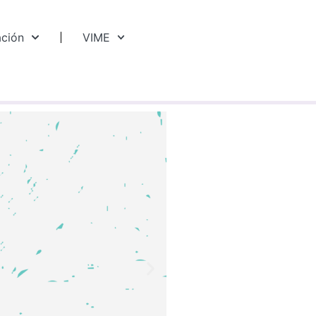
ación
VIME