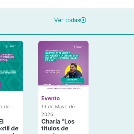
Ver todas
Evento
o de
19 de Mayo de
2026
El
Charla “Los
xtil de
títulos de