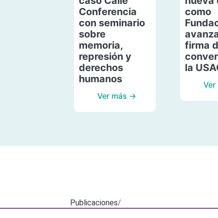
caso Calle
nueva 
Conferencia
como
con seminario
Fundac
sobre
avanza
memoria,
firma 
represión y
conven
derechos
la US
humanos
Ver
Ver más →
Publicaciones
/