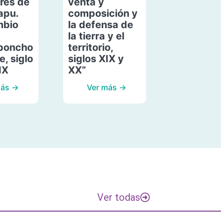
res de
venta y
apu.
composición y
mbio
la defensa de
la tierra y el
poncho
territorio,
, siglo
siglos XIX y
IX
XX”
más →
Ver más →
Ver todas