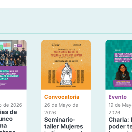
Convocatoria
Evento
io de 2026
26 de Mayo de
19 de May
ias de
2026
2026
unco
Seminario-
Charla: 
una
taller Mujeres
poder te