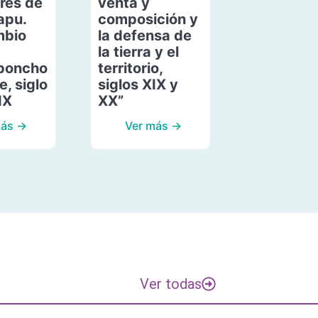
res de
venta y
apu.
composición y
mbio
la defensa de
la tierra y el
poncho
territorio,
, siglo
siglos XIX y
IX
XX”
más →
Ver más →
Ver todas