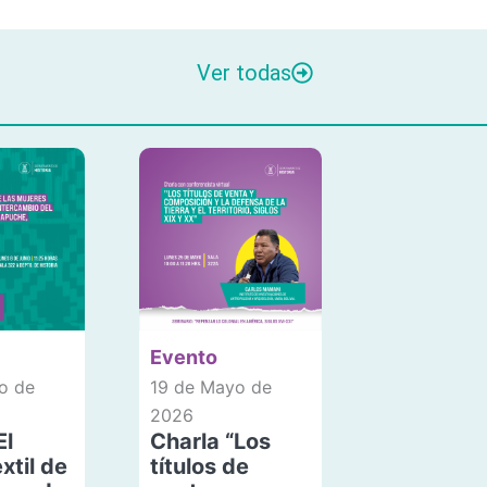
Ver todas
Evento
o de
19 de Mayo de
2026
El
Charla “Los
xtil de
títulos de