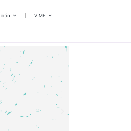
ación
VIME