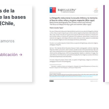
s de la
e las bases
(Chile,
atamoros
ublicación →