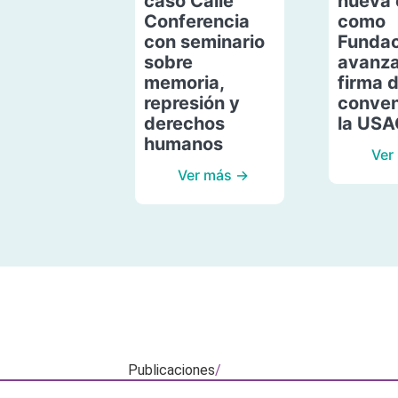
caso Calle
nueva 
Conferencia
como
con seminario
Fundac
sobre
avanza
memoria,
firma 
represión y
conven
derechos
la US
humanos
Ver
Ver más →
Publicaciones
/