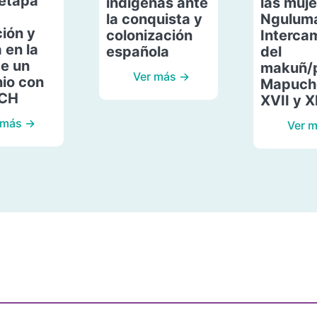
etapa
indígenas ante
las muje
la conquista y
Ngulum
ión y
colonización
Interca
 en la
española
del
de un
makuñ/
Ver más →
io con
Mapuche
ACH
XVII y X
 más →
Ver 