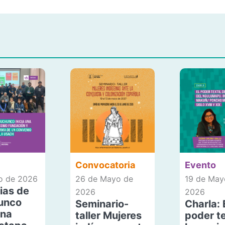
Convocatoria
Evento
io de 2026
26 de Mayo de
19 de May
ias de
2026
2026
unco
Seminario-
Charla: 
una
taller Mujeres
poder te