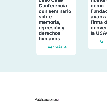
caso Calle
nueva 
Conferencia
como
con seminario
Fundac
sobre
avanza
memoria,
firma 
represión y
conven
derechos
la US
humanos
Ver
Ver más →
Publicaciones
/