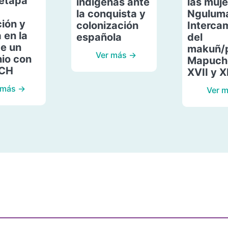
etapa
indígenas ante
las muje
la conquista y
Ngulum
ión y
colonización
Interca
 en la
española
del
de un
makuñ/
Ver más →
io con
Mapuche
ACH
XVII y X
 más →
Ver 