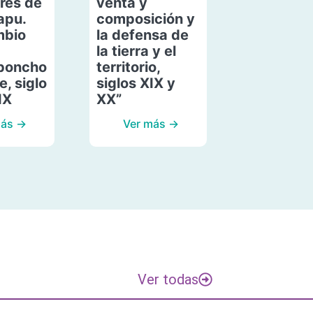
res de
venta y
apu.
composición y
mbio
la defensa de
la tierra y el
poncho
territorio,
, siglo
siglos XIX y
IX
XX”
más →
Ver más →
Ver todas