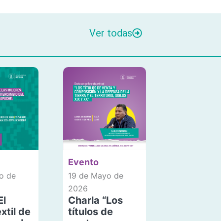
Ver todas
Evento
o de
19 de Mayo de
2026
El
Charla “Los
xtil de
títulos de