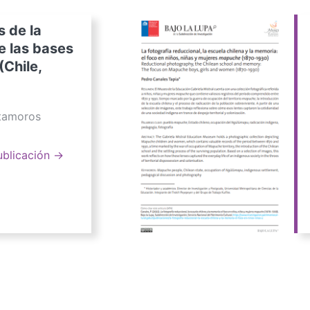
s de la
e las bases
(Chile,
atamoros
ublicación →