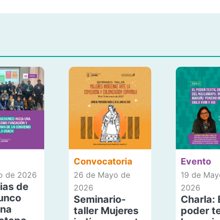
Convocatoria
Evento
io de 2026
26 de Mayo de
19 de May
ias de
2026
2026
unco
Seminario-
Charla: 
una
taller Mujeres
poder te