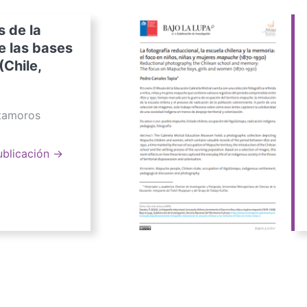
s de la
e las bases
(Chile,
atamoros
ublicación →