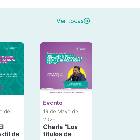
Ver todas
Evento
o de
19 de Mayo de
2026
El
Charla “Los
xtil de
títulos de