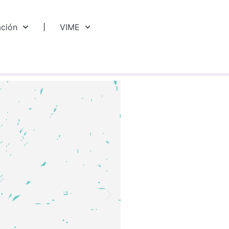
ación
VIME