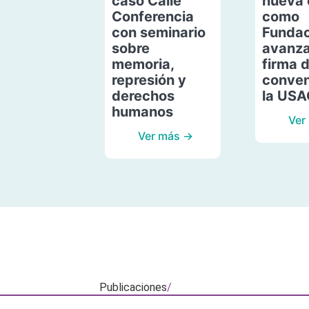
caso Calle
nueva 
Conferencia
como
con seminario
Fundac
sobre
avanza
memoria,
firma 
represión y
conven
derechos
la US
humanos
Ver
Ver más →
Publicaciones
/