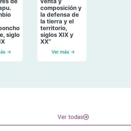
res de
venta y
apu.
composición y
mbio
la defensa de
la tierra y el
poncho
territorio,
, siglo
siglos XIX y
IX
XX”
más →
Ver más →
Ver todas