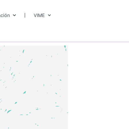
ación
VIME