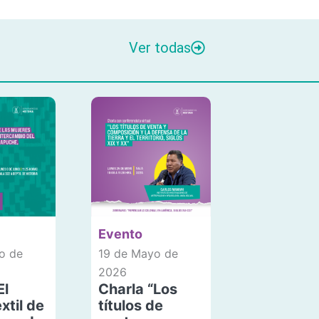
Ver todas
Evento
o de
19 de Mayo de
2026
El
Charla “Los
xtil de
títulos de