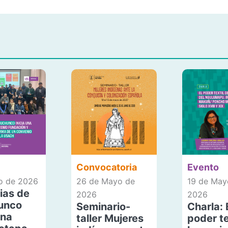
Convocatoria
Evento
io de 2026
26 de Mayo de
19 de May
ias de
2026
2026
unco
Seminario-
Charla: 
una
taller Mujeres
poder te