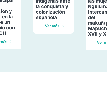
etapa
indígenas ante
las muje
la conquista y
Ngulum
ión y
colonización
Interca
 en la
española
del
de un
makuñ/
Ver más →
io con
Mapuche
ACH
XVII y X
 más →
Ver 