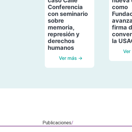
caso Calle
nueva 
Conferencia
como
con seminario
Fundac
sobre
avanza
memoria,
firma 
represión y
conven
derechos
la US
humanos
Ver
Ver más →
Publicaciones
/