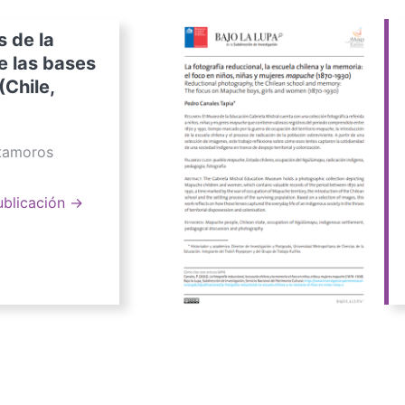
s de la
e las bases
(Chile,
atamoros
ublicación →