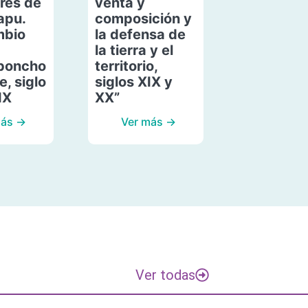
res de
venta y
apu.
composición y
mbio
la defensa de
la tierra y el
poncho
territorio,
, siglo
siglos XIX y
IX
XX”
más →
Ver más →
Ver todas