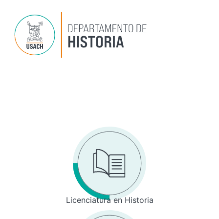
Ir
al
contenido
Dep
P
Inv
Licenciatura en Historia