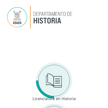
Ir
al
contenido
Dep
P
Inv
Licenciatura en Historia