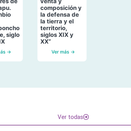
res de
venta y
apu.
composición y
mbio
la defensa de
la tierra y el
poncho
territorio,
, siglo
siglos XIX y
IX
XX”
más →
Ver más →
Ver todas