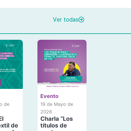
Ver todas
Evento
o de
19 de Mayo de
2026
El
Charla “Los
xtil de
títulos de