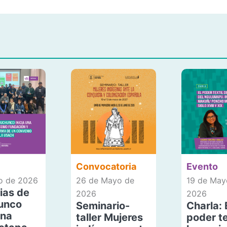
Convocatoria
Evento
io de 2026
26 de Mayo de
19 de May
ias de
2026
2026
unco
Seminario-
Charla: 
una
taller Mujeres
poder te