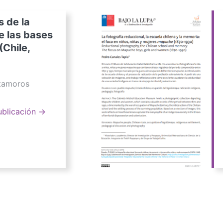
s de la
e las bases
(Chile,
atamoros
ublicación →