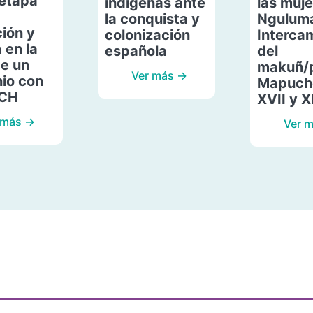
etapa
indígenas ante
las muje
la conquista y
Ngulum
ión y
colonización
Interca
 en la
española
del
de un
makuñ/
Ver más →
io con
Mapuche
ACH
XVII y X
 más →
Ver 