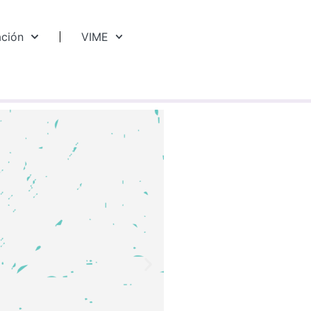
ación
VIME