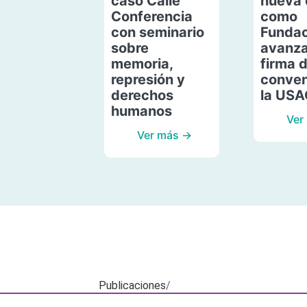
caso Calle
nueva 
Conferencia
como
con seminario
Fundac
sobre
avanza
memoria,
firma 
represión y
conven
derechos
la US
humanos
Ver
Ver más →
Publicaciones
/