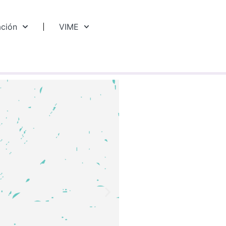
ación
VIME