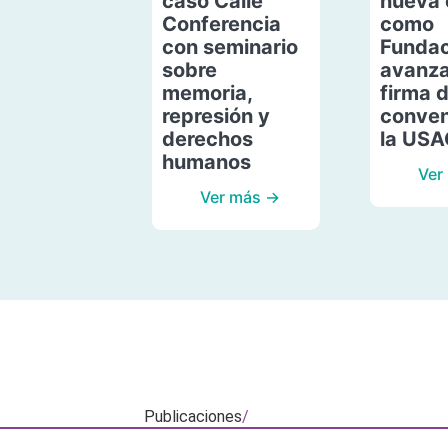
caso Calle
nueva 
Conferencia
como
con seminario
Fundac
sobre
avanza
memoria,
firma 
represión y
conven
derechos
la US
humanos
Ver
Ver más →
Publicaciones
/