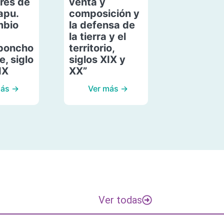
res de
venta y
apu.
composición y
mbio
la defensa de
la tierra y el
poncho
territorio,
, siglo
siglos XIX y
IX
XX”
más →
Ver más →
Ver todas