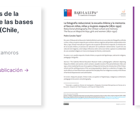
s de la
e las bases
(Chile,
atamoros
ublicación →