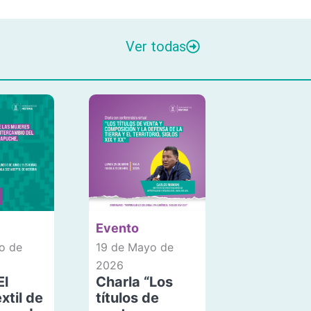
Ver todas
Evento
o de
19 de Mayo de
2026
El
Charla “Los
xtil de
títulos de