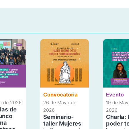
Convocatoria
Evento
io de 2026
26 de Mayo de
19 de May
ias de
2026
2026
unco
Seminario-
Charla: 
una
taller Mujeres
poder te