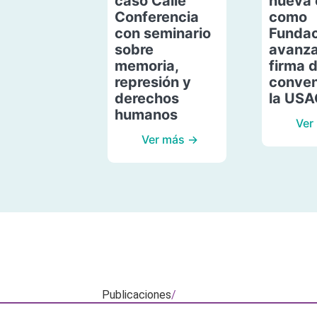
caso Calle
nueva 
Conferencia
como
con seminario
Fundac
sobre
avanza
memoria,
firma 
represión y
conven
derechos
la US
humanos
Ver
Ver más →
Publicaciones
/