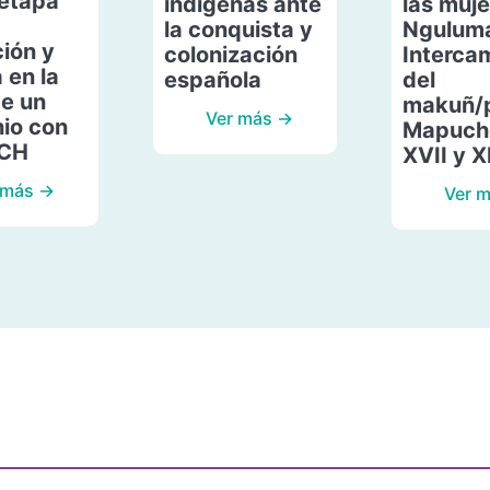
etapa
indígenas ante
las muje
la conquista y
Ngulum
ión y
colonización
Interca
 en la
española
del
de un
makuñ/
Ver más →
io con
Mapuche
ACH
XVII y X
 más →
Ver 