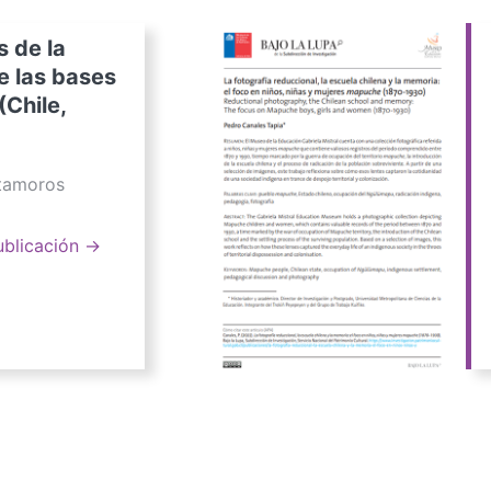
s de la
e las bases
(Chile,
atamoros
ublicación →