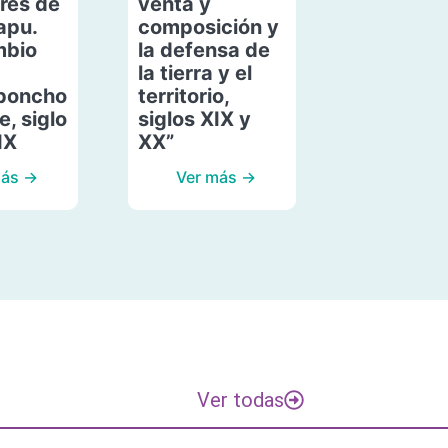
res de
venta y
apu.
composición y
mbio
la defensa de
la tierra y el
poncho
territorio,
, siglo
siglos XIX y
IX
XX”
más →
Ver más →
Ver todas