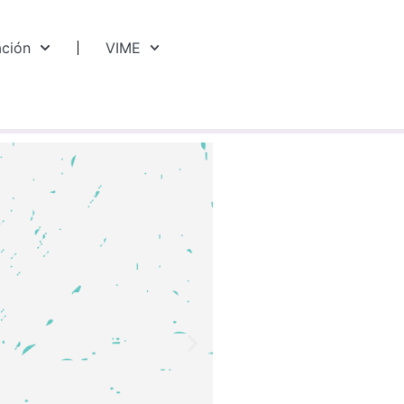
ación
VIME