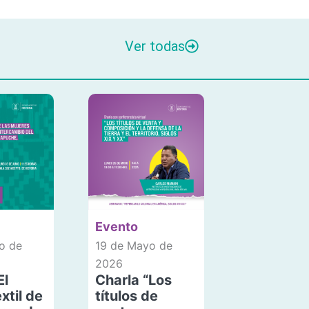
Ver todas
Evento
o de
19 de Mayo de
2026
El
Charla “Los
xtil de
títulos de