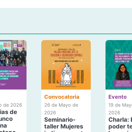
Convocatoria
Evento
io de 2026
26 de Mayo de
19 de May
ias de
2026
2026
unco
Seminario-
Charla: 
una
taller Mujeres
poder te