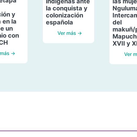
etapa
indígenas ante
las muje
la conquista y
Ngulum
ión y
colonización
Interca
 en la
española
del
de un
makuñ/
Ver más →
io con
Mapuche
ACH
XVII y X
 más →
Ver 