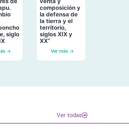
res de
venta y
apu.
composición y
mbio
la defensa de
la tierra y el
poncho
territorio,
, siglo
siglos XIX y
IX
XX”
más →
Ver más →
Ver todas