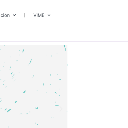
ación
VIME