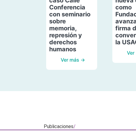
caso Calle
nueva 
Conferencia
como
con seminario
Fundac
sobre
avanza
memoria,
firma 
represión y
conven
derechos
la US
humanos
Ver
Ver más →
Publicaciones
/