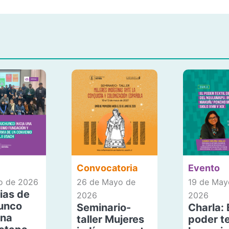
Convocatoria
Evento
io de 2026
26 de Mayo de
19 de May
ias de
2026
2026
unco
Seminario-
Charla: 
una
taller Mujeres
poder te