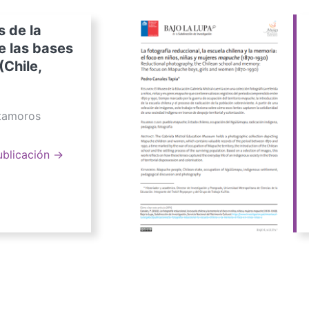
s de la
e las bases
(Chile,
atamoros
ublicación →