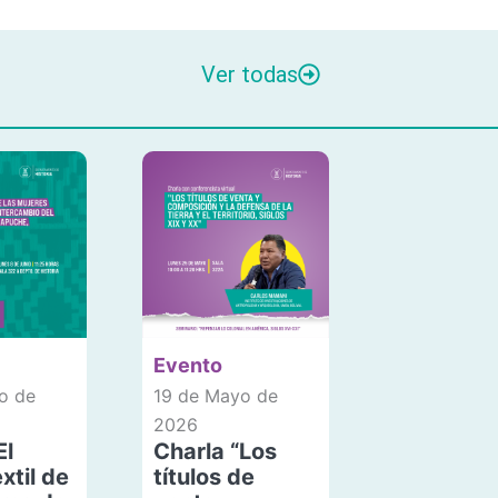
Ver todas
Evento
o de
19 de Mayo de
2026
El
Charla “Los
xtil de
títulos de