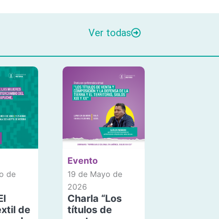
Ver todas
Evento
o de
19 de Mayo de
2026
El
Charla “Los
xtil de
títulos de