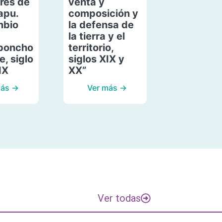
res de
venta y
apu.
composición y
mbio
la defensa de
la tierra y el
poncho
territorio,
, siglo
siglos XIX y
IX
XX”
más →
Ver más →
Ver todas