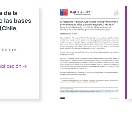
s de la
e las bases
(Chile,
atamoros
ublicación →