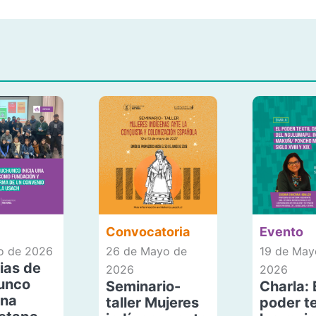
Convocatoria
Evento
io de 2026
26 de Mayo de
19 de May
ias de
2026
2026
unco
Seminario-
Charla: 
una
taller Mujeres
poder te