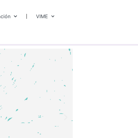
ación
VIME