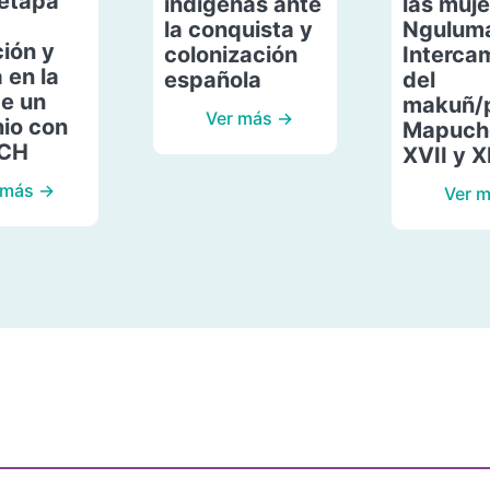
etapa
indígenas ante
las muje
la conquista y
Ngulum
ión y
colonización
Interca
 en la
española
del
de un
makuñ/
Ver más →
io con
Mapuche
ACH
XVII y X
 más →
Ver 