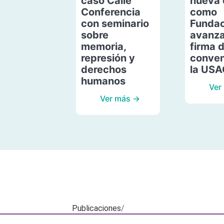
caso Calle
nueva 
Conferencia
como
con seminario
Fundac
sobre
avanza
memoria,
firma 
represión y
conven
derechos
la US
humanos
Ver
Ver más →
Publicaciones
/