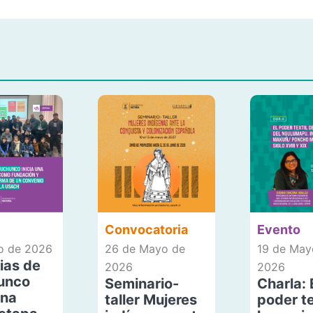
Convocatoria
Evento
io de 2026
26 de Mayo de
19 de May
ias de
2026
2026
unco
Seminario-
Charla: 
una
taller Mujeres
poder te