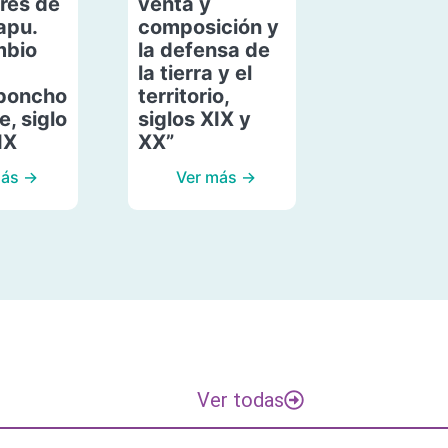
res de
venta y
apu.
composición y
mbio
la defensa de
la tierra y el
poncho
territorio,
, siglo
siglos XIX y
IX
XX”
más →
Ver más →
Ver todas