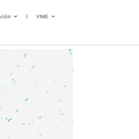
ación
VIME