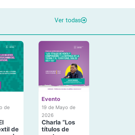
Ver todas
Evento
o de
19 de Mayo de
2026
El
Charla “Los
xtil de
títulos de