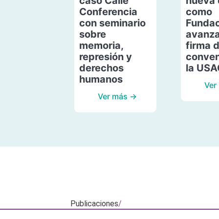
caso Calle
nueva 
Conferencia
como
con seminario
Fundac
sobre
avanza
memoria,
firma 
represión y
conven
derechos
la US
humanos
Ver
Ver más →
Publicaciones
/