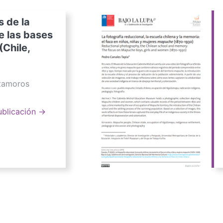
s de la
e las bases
(Chile,
atamoros
ublicación →