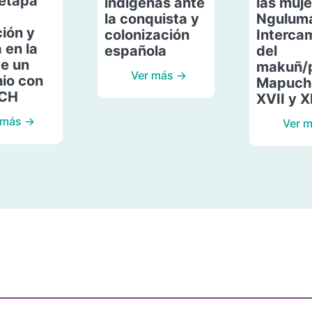
etapa
indígenas ante
las muje
la conquista y
Ngulum
ión y
colonización
Interca
 en la
española
del
de un
makuñ/
Ver más →
io con
Mapuche
ACH
XVII y X
 más →
Ver 