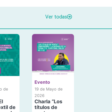
Ver todas
Evento
o de
19 de Mayo de
2026
El
Charla “Los
xtil de
títulos de