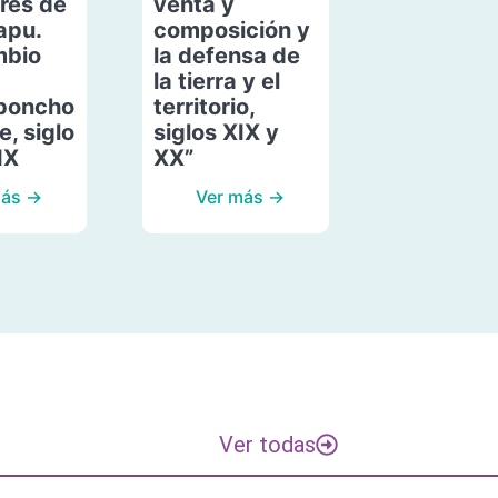
res de
venta y
apu.
composición y
mbio
la defensa de
la tierra y el
poncho
territorio,
, siglo
siglos XIX y
IX
XX”
más →
Ver más →
Ver todas