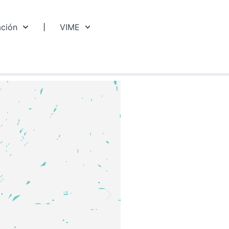
ación
VIME