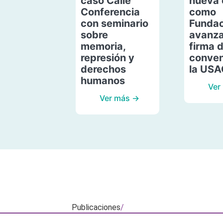
caso Calle
nueva 
Conferencia
como
con seminario
Fundac
sobre
avanza
memoria,
firma 
represión y
conven
derechos
la US
humanos
Ver
Ver más →
Publicaciones
/