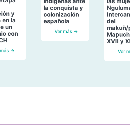
etapa
indígenas ante
las muje
la conquista y
Ngulum
ión y
colonización
Interca
 en la
española
del
de un
makuñ/
Ver más →
io con
Mapuche
ACH
XVII y X
 más →
Ver 