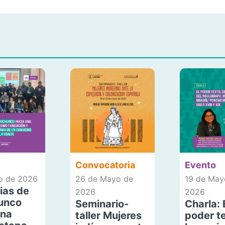
Convocatoria
Evento
io de 2026
26 de Mayo de
19 de May
ias de
2026
2026
unco
Seminario-
Charla: 
una
taller Mujeres
poder te