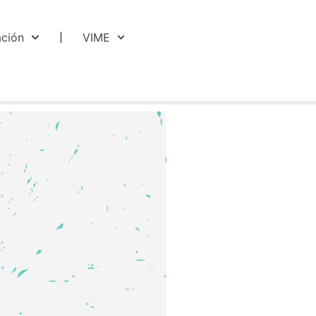
ación
VIME