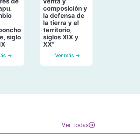
res de
venta y
apu.
composición y
mbio
la defensa de
la tierra y el
poncho
territorio,
, siglo
siglos XIX y
IX
XX”
más →
Ver más →
Ver todas