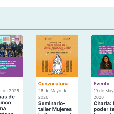
Convocatoria
Evento
io de 2026
26 de Mayo de
19 de May
ias de
2026
2026
unco
Seminario-
Charla: 
una
taller Mujeres
poder te