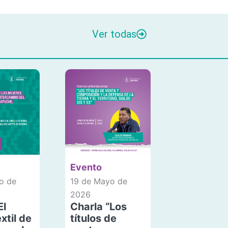
Ver todas
Evento
o de
19 de Mayo de
2026
El
Charla “Los
xtil de
títulos de