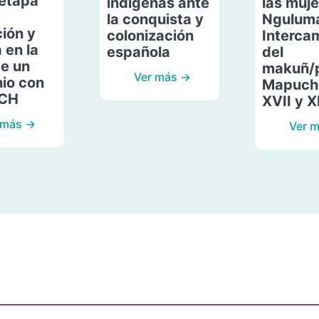
etapa
indígenas ante
las muje
la conquista y
Ngulum
ión y
colonización
Interca
 en la
española
del
de un
makuñ/
Ver más →
io con
Mapuche
ACH
XVII y X
 más →
Ver 