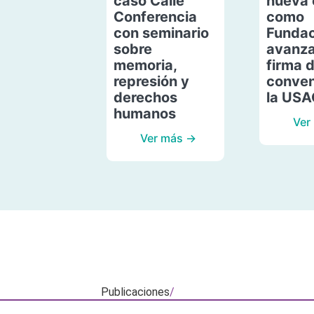
caso Calle
nueva 
Conferencia
como
con seminario
Fundac
sobre
avanza
memoria,
firma 
represión y
conven
derechos
la US
humanos
Ver
Ver más →
Publicaciones
/