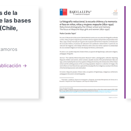
s de la
e las bases
(Chile,
atamoros
ublicación →