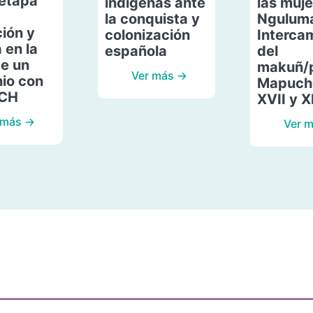
etapa
indígenas ante
las muje
la conquista y
Ngulum
ión y
colonización
Interca
 en la
española
del
de un
makuñ/
Ver más →
io con
Mapuche
ACH
XVII y X
 más →
Ver 