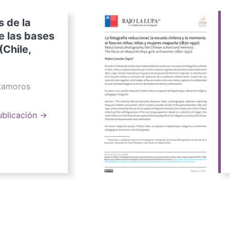
s de la
e las bases
(Chile,
atamoros
ublicación →