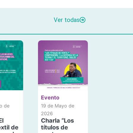
Ver todas
Evento
o de
19 de Mayo de
2026
El
Charla “Los
xtil de
títulos de