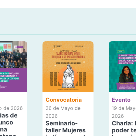
Convocatoria
Evento
io de 2026
26 de Mayo de
19 de May
ias de
2026
2026
unco
Seminario-
Charla: 
una
taller Mujeres
poder te