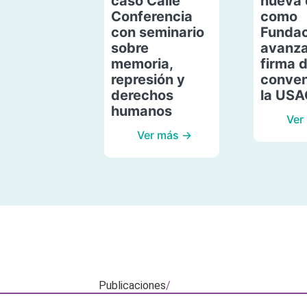
caso Calle
nueva 
Conferencia
como
con seminario
Fundac
sobre
avanza
memoria,
firma 
represión y
conven
derechos
la US
humanos
Ver
Ver más →
Publicaciones
/