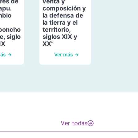
res de
venta y
apu.
composición y
mbio
la defensa de
la tierra y el
poncho
territorio,
, siglo
siglos XIX y
IX
XX”
más →
Ver más →
Ver todas