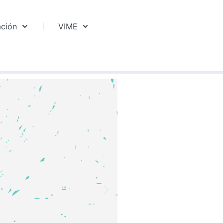
ación
VIME