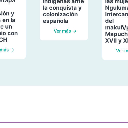
etapa
indígenas ante
las muje
la conquista y
Ngulum
ión y
colonización
Interca
 en la
española
del
de un
makuñ/
Ver más →
io con
Mapuche
ACH
XVII y X
 más →
Ver 