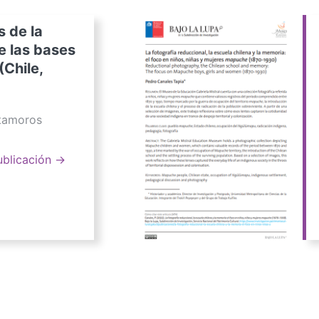
s de la
e las bases
(Chile,
atamoros
ublicación →