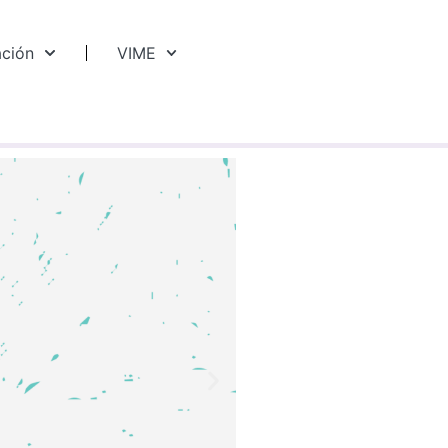
ación
VIME