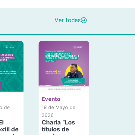
Ver todas
Evento
o de
19 de Mayo de
2026
El
Charla “Los
xtil de
títulos de