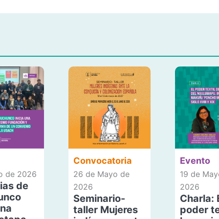
Convocatoria
Evento
io de 2026
26 de Mayo de
19 de May
ias de
2026
2026
unco
Seminario-
Charla: 
una
taller Mujeres
poder te