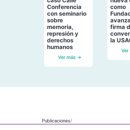
caso Calle
nueva 
Conferencia
como
con seminario
Fundac
sobre
avanza
memoria,
firma 
represión y
conven
derechos
la US
humanos
Ver
Ver más →
Publicaciones
/