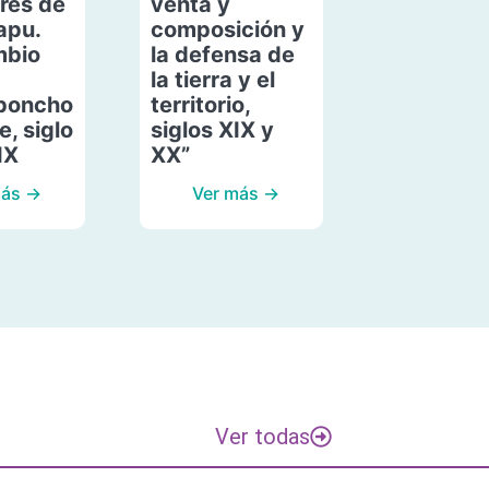
res de
venta y
apu.
composición y
mbio
la defensa de
la tierra y el
poncho
territorio,
, siglo
siglos XIX y
IX
XX”
más →
Ver más →
Ver todas