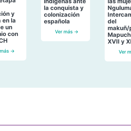
etapa
indígenas ante
las muje
la conquista y
Ngulum
ión y
colonización
Interca
 en la
española
del
de un
makuñ/
Ver más →
io con
Mapuche
ACH
XVII y X
 más →
Ver 