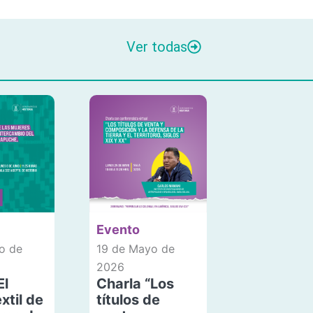
Ver todas
Evento
o de
19 de Mayo de
2026
El
Charla “Los
xtil de
títulos de