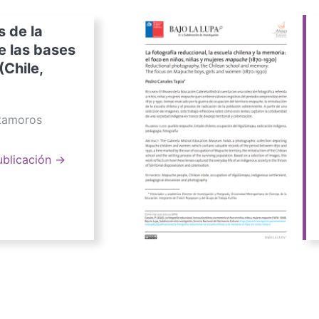
s de la
e las bases
(Chile,
atamoros
ublicación →