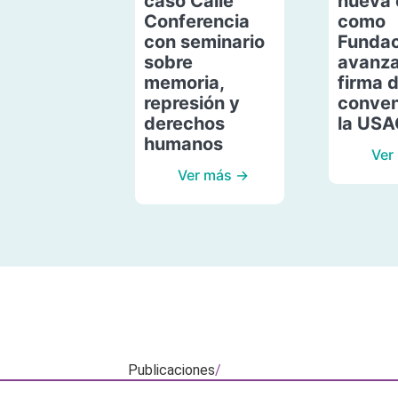
caso Calle
nueva 
Conferencia
como
con seminario
Fundac
sobre
avanza
memoria,
firma 
represión y
conven
derechos
la US
humanos
Ver
Ver más →
Publicaciones
/