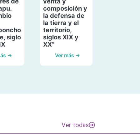
res de
venta y
apu.
composición y
mbio
la defensa de
la tierra y el
poncho
territorio,
, siglo
siglos XIX y
IX
XX”
más →
Ver más →
Ver todas