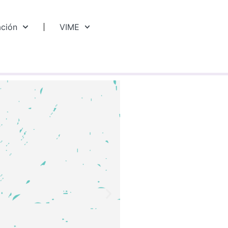
ación
VIME