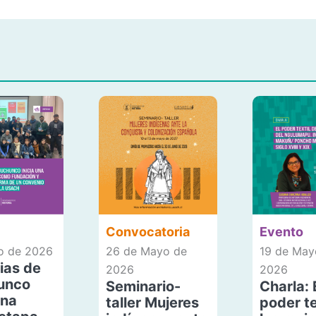
Convocatoria
Evento
io de 2026
26 de Mayo de
19 de May
ias de
2026
2026
unco
Seminario-
Charla: 
una
taller Mujeres
poder te