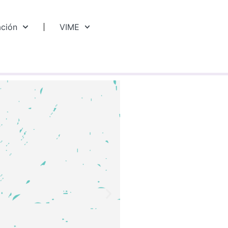
ación
VIME