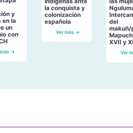
etapa
indígenas ante
las muje
la conquista y
Ngulum
ión y
colonización
Interca
 en la
española
del
de un
makuñ/
Ver más →
io con
Mapuche
ACH
XVII y X
 más →
Ver 