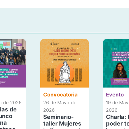
Convocatoria
Evento
io de 2026
26 de Mayo de
19 de May
ias de
2026
2026
unco
Seminario-
Charla: 
una
taller Mujeres
poder te