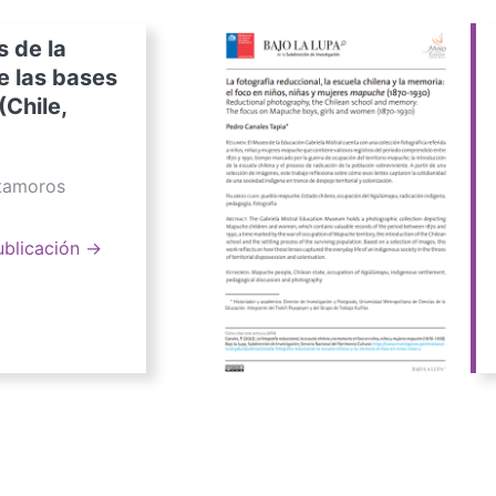
s de la
e las bases
(Chile,
atamoros
ublicación →