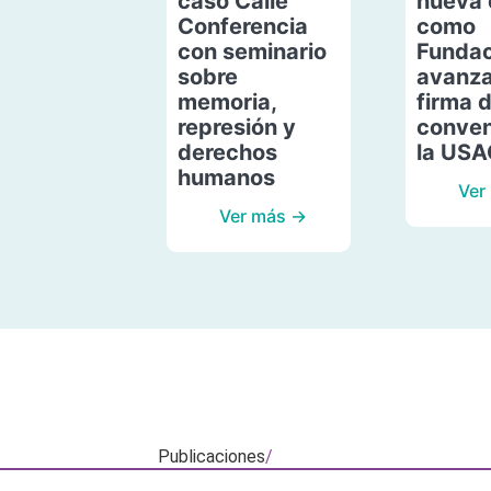
caso Calle
nueva 
Conferencia
como
con seminario
Fundac
sobre
avanza
memoria,
firma 
represión y
conven
derechos
la US
humanos
Ver
Ver más →
Publicaciones
/