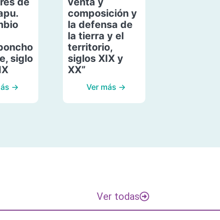
res de
venta y
apu.
composición y
mbio
la defensa de
la tierra y el
poncho
territorio,
, siglo
siglos XIX y
IX
XX”
más →
Ver más →
Ver todas