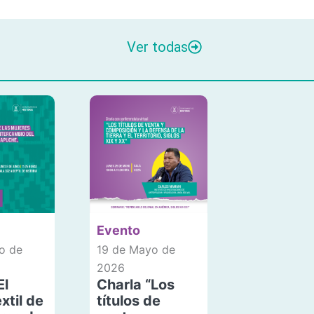
Ver todas
Evento
o de
19 de Mayo de
2026
El
Charla “Los
xtil de
títulos de