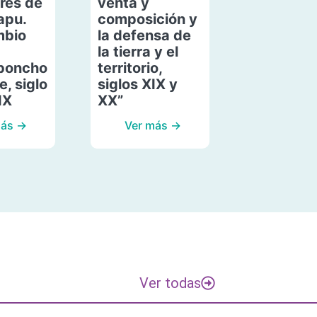
res de
venta y
apu.
composición y
mbio
la defensa de
la tierra y el
poncho
territorio,
, siglo
siglos XIX y
IX
XX”
más →
Ver más →
Ver todas