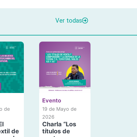
Ver todas
Evento
o de
19 de Mayo de
2026
El
Charla “Los
xtil de
títulos de