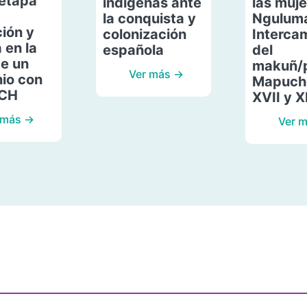
etapa
indígenas ante
las muje
la conquista y
Ngulum
ión y
colonización
Interca
 en la
española
del
de un
makuñ/
Ver más →
io con
Mapuche
ACH
XVII y X
 más →
Ver 