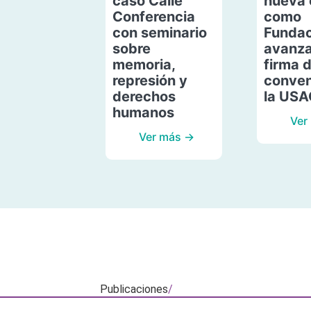
caso Calle
nueva 
Conferencia
como
con seminario
Fundac
sobre
avanza
memoria,
firma 
represión y
conven
derechos
la US
humanos
Ver
Ver más →
Publicaciones
/