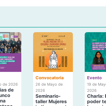
Convocatoria
Evento
io de 2026
26 de Mayo de
19 de May
ias de
2026
2026
unco
Seminario-
Charla: 
una
taller Mujeres
poder te