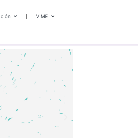
ación
VIME