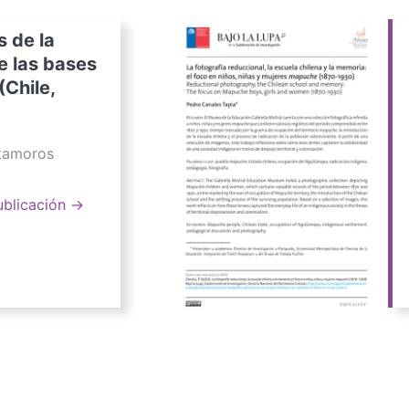
s de la
e las bases
(Chile,
atamoros
ublicación →