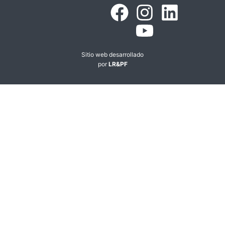
Sitio web desarrollado
por
LR&PF