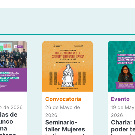
Convocatoria
Evento
io de 2026
26 de Mayo de
19 de May
ias de
2026
2026
unco
Seminario-
Charla: 
una
taller Mujeres
poder te