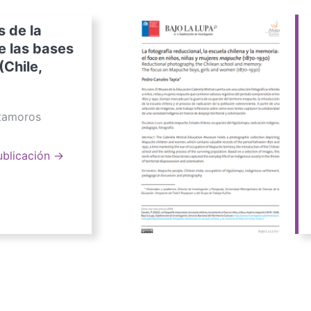
s de la
e las bases
(Chile,
atamoros
ublicación →