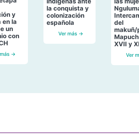
etapa
indígenas ante
las muje
la conquista y
Ngulum
ión y
colonización
Interca
 en la
española
del
de un
makuñ/
Ver más →
io con
Mapuche
ACH
XVII y X
 más →
Ver 