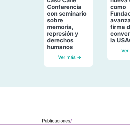
caso Calle
nueva 
Conferencia
como
con seminario
Fundac
sobre
avanza
memoria,
firma 
represión y
conven
derechos
la US
humanos
Ver
Ver más →
Publicaciones
/