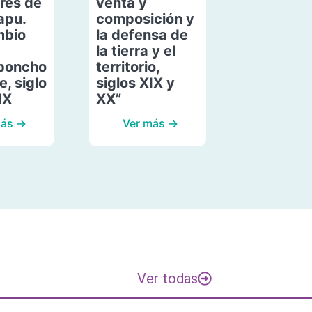
res de
venta y
apu.
composición y
mbio
la defensa de
la tierra y el
poncho
territorio,
, siglo
siglos XIX y
IX
XX”
más →
Ver más →
Ver todas