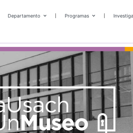
Departamento
Programas
Investig