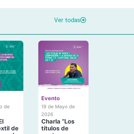
Ver todas
Evento
o de
19 de Mayo de
2026
El
Charla “Los
xtil de
títulos de