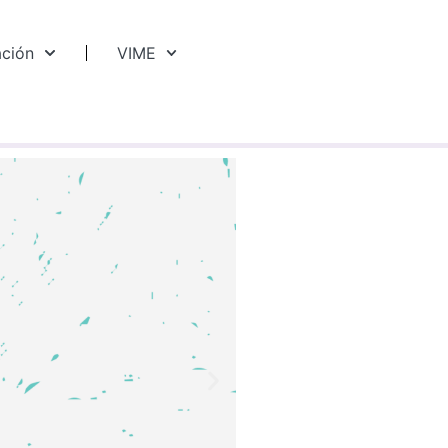
ación
VIME