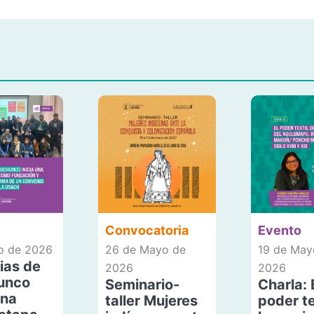
Convocatoria
Evento
io de 2026
26 de Mayo de
19 de May
ias de
2026
2026
unco
Seminario-
Charla: 
una
taller Mujeres
poder te