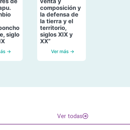
res de
venta y
apu.
composición y
mbio
la defensa de
la tierra y el
poncho
territorio,
, siglo
siglos XIX y
IX
XX”
más →
Ver más →
Ver todas