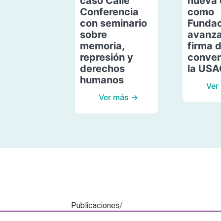
caso Calle
nueva 
Conferencia
como
con seminario
Fundac
sobre
avanza
memoria,
firma 
represión y
conven
derechos
la US
humanos
Ver
Ver más →
Publicaciones
/