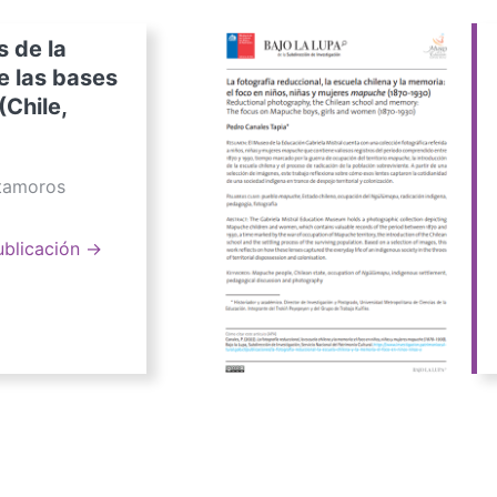
s de la
e las bases
(Chile,
atamoros
ublicación →