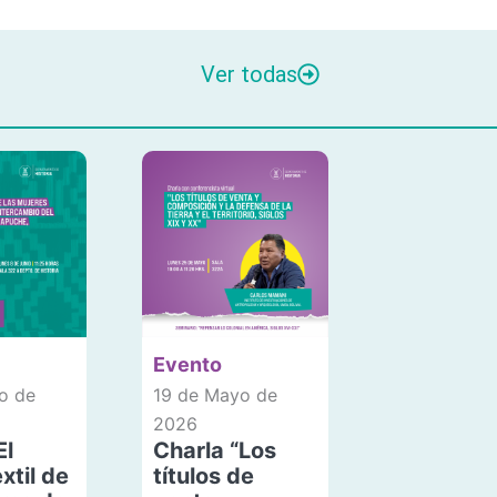
Ver todas
Evento
o de
19 de Mayo de
2026
El
Charla “Los
xtil de
títulos de