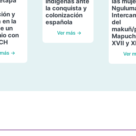
etapa
indígenas ante
las muje
la conquista y
Ngulum
ión y
colonización
Interca
 en la
española
del
de un
makuñ/
Ver más →
io con
Mapuche
ACH
XVII y X
 más →
Ver 