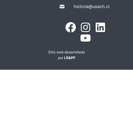
historia@usach.cl
Sitio web desarrollado
por
LR&PF